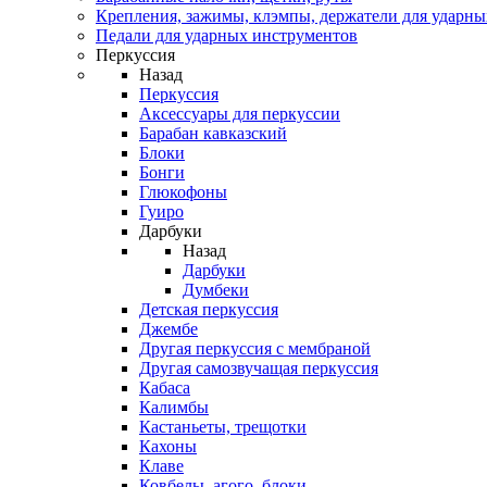
Крепления, зажимы, клэмпы, держатели для ударн
Педали для ударных инструментов
Перкуссия
Назад
Перкуссия
Аксессуары для перкуссии
Барабан кавказский
Блоки
Бонги
Глюкофоны
Гуиро
Дарбуки
Назад
Дарбуки
Думбеки
Детская перкуссия
Джембе
Другая перкуссия с мембраной
Другая самозвучащая перкуссия
Кабаса
Калимбы
Кастаньеты, трещотки
Кахоны
Клаве
Ковбелы, агого, блоки