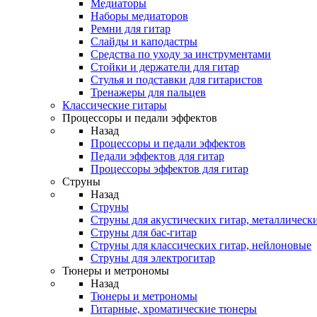
Медиаторы
Наборы медиаторов
Ремни для гитар
Слайды и каподастры
Средства по уходу за инструментами
Стойки и держатели для гитар
Стулья и подставки для гитаристов
Тренажеры для пальцев
Классические гитары
Процессоры и педали эффектов
Назад
Процессоры и педали эффектов
Педали эффектов для гитар
Процессоры эффектов для гитар
Струны
Назад
Струны
Струны для акустических гитар, металлическ
Струны для бас-гитар
Струны для классических гитар, нейлоновые
Струны для электрогитар
Тюнеры и метрономы
Назад
Тюнеры и метрономы
Гитарные, хроматические тюнеры