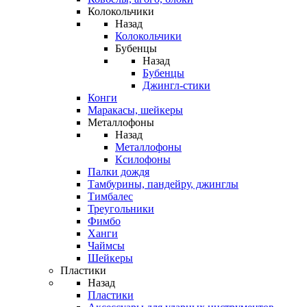
Колокольчики
Назад
Колокольчики
Бубенцы
Назад
Бубенцы
Джингл-стики
Конги
Маракасы, шейкеры
Металлофоны
Назад
Металлофоны
Ксилофоны
Палки дождя
Тамбурины, пандейру, джинглы
Тимбалес
Треугольники
Фимбо
Ханги
Чаймсы
Шейкеры
Пластики
Назад
Пластики