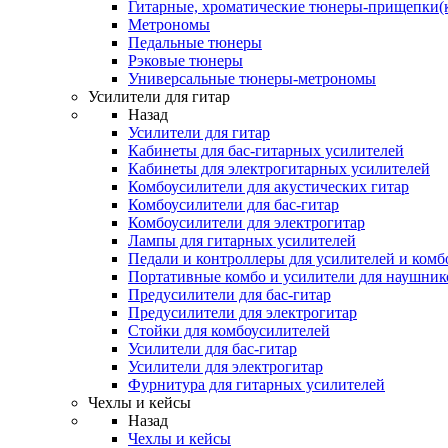
Гитарные, хроматические тюнеры-прищепки(
Метрономы
Педальные тюнеры
Рэковые тюнеры
Универсальные тюнеры-метрономы
Усилители для гитар
Назад
Усилители для гитар
Кабинеты для бас-гитарных усилителей
Кабинеты для электрогитарных усилителей
Комбоусилители для акустических гитар
Комбоусилители для бас-гитар
Комбоусилители для электрогитар
Лампы для гитарных усилителей
Педали и контроллеры для усилителей и комб
Портативные комбо и усилители для наушник
Предусилители для бас-гитар
Предусилители для электрогитар
Стойки для комбоусилителей
Усилители для бас-гитар
Усилители для электрогитар
Фурнитура для гитарных усилителей
Чехлы и кейсы
Назад
Чехлы и кейсы