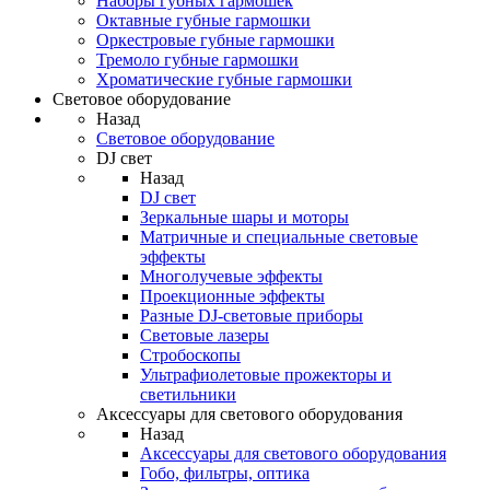
Наборы губных гармошек
Октавные губные гармошки
Оркестровые губные гармошки
Тремоло губные гармошки
Хроматические губные гармошки
Световое оборудование
Назад
Световое оборудование
DJ свет
Назад
DJ свет
Зеркальные шары и моторы
Матричные и специальные световые
эффекты
Многолучевые эффекты
Проекционные эффекты
Разные DJ-световые приборы
Световые лазеры
Стробоскопы
Ультрафиолетовые прожекторы и
светильники
Аксессуары для светового оборудования
Назад
Аксессуары для светового оборудования
Гобо, фильтры, оптика