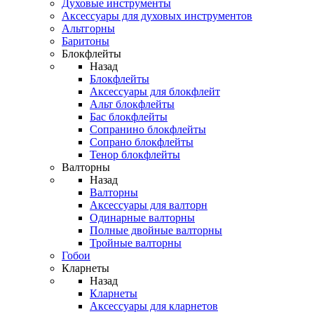
Духовые инструменты
Аксессуары для духовых инструментов
Альтгорны
Баритоны
Блокфлейты
Назад
Блокфлейты
Аксессуары для блокфлейт
Альт блокфлейты
Бас блокфлейты
Сопранино блокфлейты
Сопрано блокфлейты
Тенор блокфлейты
Валторны
Назад
Валторны
Аксессуары для валторн
Одинарные валторны
Полные двойные валторны
Тройные валторны
Гобои
Кларнеты
Назад
Кларнеты
Аксессуары для кларнетов