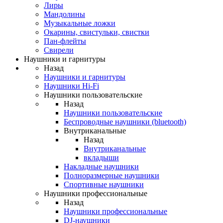
Лиры
Мандолины
Музыкальные ложки
Окарины, свистульки, свистки
Пан-флейты
Свирели
Наушники и гарнитуры
Назад
Наушники и гарнитуры
Наушники Hi-Fi
Наушники пользовательские
Назад
Наушники пользовательские
Беспроводные наушники (bluetooth)
Внутриканальные
Назад
Внутриканальные
вкладыши
Накладные наушники
Полноразмерные наушники
Спортивные наушники
Наушники профессиональные
Назад
Наушники профессиональные
DJ-наушники