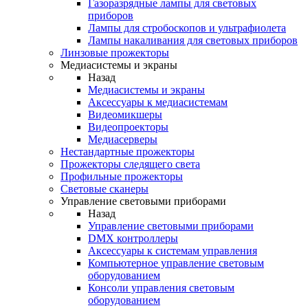
Газоразрядные лампы для световых
приборов
Лампы для стробоскопов и ультрафиолета
Лампы накаливания для световых приборов
Линзовые прожекторы
Медиасистемы и экраны
Назад
Медиасистемы и экраны
Аксессуары к медиасистемам
Видеомикшеры
Видеопроекторы
Медиасерверы
Нестандартные прожекторы
Прожекторы следящего света
Профильные прожекторы
Световые сканеры
Управление световыми приборами
Назад
Управление световыми приборами
DMX контроллеры
Аксессуары к системам управления
Компьютерное управление световым
оборудованием
Консоли управления световым
оборудованием