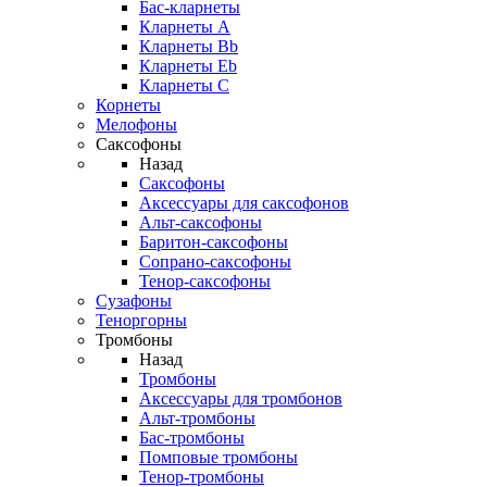
Бас-кларнеты
Кларнеты A
Кларнеты Bb
Кларнеты Eb
Кларнеты С
Корнеты
Мелофоны
Саксофоны
Назад
Саксофоны
Аксессуары для саксофонов
Альт-саксофоны
Баритон-саксофоны
Сопрано-саксофоны
Тенор-саксофоны
Сузафоны
Теноргорны
Тромбоны
Назад
Тромбоны
Аксессуары для тромбонов
Альт-тромбоны
Бас-тромбоны
Помповые тромбоны
Тенор-тромбоны