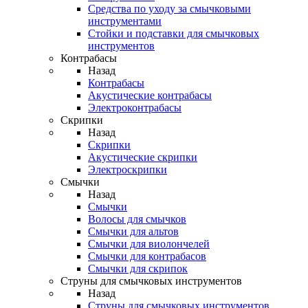
Средства по уходу за смычковыми
инструментами
Стойки и подставки для смычковых
инструментов
Контрабасы
Назад
Контрабасы
Акустические контрабасы
Электроконтрабасы
Скрипки
Назад
Скрипки
Акустические скрипки
Электроскрипки
Смычки
Назад
Смычки
Волосы для смычков
Смычки для альтов
Смычки для виолончелей
Смычки для контрабасов
Смычки для скрипок
Струны для смычковых инструментов
Назад
Струны для смычковых инструментов