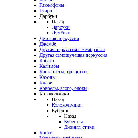
Глюкофоны
Гуиро
Дарбуки
Назад
Дарбуки
Думбеки
Детская перкуссия
Джембе
Другая перкуссия с мембраной
Другая самозвучащая перкуссия
Кабаса
Калимбы
Кастаньеты, трещотки
Кахоны
Клаве
Ковбелы, агого, блоки
Колокольчики
Назад
Колокольчики
Бубенцы
Назад
Бубенцы
Джингл-стики
Конги