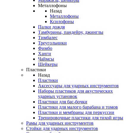
Маракасы, шейкеры
Металлофоны
Назад
Металлофоны
Ксилофоны
Палки дождя
Тамбурины, пандейру, джинглы
Тимбалес
Треугольники
Фимбо
Ханги
Чаймсы
Шейкеры
Пластики
Назад
Пластики
Аксессуары для ударных инструментов
Наборы пластиков для акустических
ударных установок
Пластики для бас-бочки
Пластики для малого барабана и томов
Пластики и мембраны для перкуссии
Тренировочные пластики для тихой игры
Рамы для ударных инструментов
Стойки для ударных инструментов