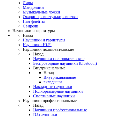
Лиры
Мандолины
Музыкальные ложки
Окарины, свистульки, свистки
Пан-флейты
Свирели
Наушники и гарнитуры
Назад
Наушники и гарнитуры
Наушники Hi-Fi
Наушники пользовательские
Назад
Наушники пользовательские
Беспроводные наушники (bluetooth)
Внутриканальные
Назад
Внутриканальные
вкладыши
Накладные наушники
Полноразмерные наушники
Спортивные наушники
Наушники профессиональные
Назад
Наушники профессиональные
DJ-наушники