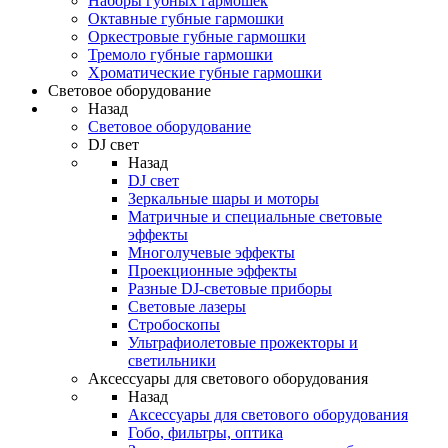
Наборы губных гармошек
Октавные губные гармошки
Оркестровые губные гармошки
Тремоло губные гармошки
Хроматические губные гармошки
Световое оборудование
Назад
Световое оборудование
DJ свет
Назад
DJ свет
Зеркальные шары и моторы
Матричные и специальные световые
эффекты
Многолучевые эффекты
Проекционные эффекты
Разные DJ-световые приборы
Световые лазеры
Стробоскопы
Ультрафиолетовые прожекторы и
светильники
Аксессуары для светового оборудования
Назад
Аксессуары для светового оборудования
Гобо, фильтры, оптика