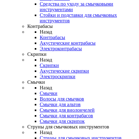
Средства по уходу за смычковыми
инструментами
Стойки и подставки для смычковых
инструментов
Контрабасы
Назад
Контрабасы
Акустические контрабасы
Электроконтрабасы
Скрипки
Назад
Скрипки
Акустические скрипки
Электроскрипки
Смычки
Назад
Смычки
Волосы для смычков
Смычки для альтов
Смычки для виолончелей
Смычки для контрабасов
Смычки для скрипок
Струны для смычковых инструментов
Назад
Струны для смычковых инструментов