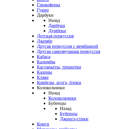
Глюкофоны
Гуиро
Дарбуки
Назад
Дарбуки
Думбеки
Детская перкуссия
Джембе
Другая перкуссия с мембраной
Другая самозвучащая перкуссия
Кабаса
Калимбы
Кастаньеты, трещотки
Кахоны
Клаве
Ковбелы, агого, блоки
Колокольчики
Назад
Колокольчики
Бубенцы
Назад
Бубенцы
Джингл-стики
Конги