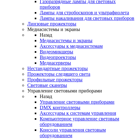
Газоразрядные лампы для световых
приборов
Лампы для стробоскопов и ультрафиолета
Лампы накаливания для световых приборов
Линзовые прожекторы
Медиасистемы и экраны
Назад
Медиасистемы и экраны
Аксессуары к медиасистемам
Видеомикшеры
Видеопроекторы
Медиасерверы
Нестандартные прожекторы
Прожекторы следящего света
Профильные прожекторы
Световые сканеры
Управление световыми приборами
Назад
Управление световыми приборами
DMX контроллеры
Аксессуары к системам управления
Компьютерное управление световым
оборудованием
Консоли управления световым
оборудованием