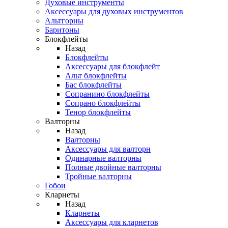
Духовые инструменты
Аксессуары для духовых инструментов
Альтгорны
Баритоны
Блокфлейты
Назад
Блокфлейты
Аксессуары для блокфлейт
Альт блокфлейты
Бас блокфлейты
Сопранино блокфлейты
Сопрано блокфлейты
Тенор блокфлейты
Валторны
Назад
Валторны
Аксессуары для валторн
Одинарные валторны
Полные двойные валторны
Тройные валторны
Гобои
Кларнеты
Назад
Кларнеты
Аксессуары для кларнетов