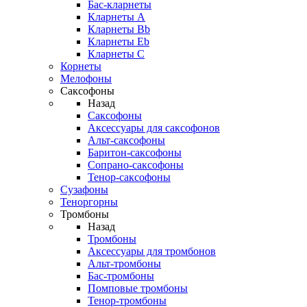
Бас-кларнеты
Кларнеты A
Кларнеты Bb
Кларнеты Eb
Кларнеты С
Корнеты
Мелофоны
Саксофоны
Назад
Саксофоны
Аксессуары для саксофонов
Альт-саксофоны
Баритон-саксофоны
Сопрано-саксофоны
Тенор-саксофоны
Сузафоны
Теноргорны
Тромбоны
Назад
Тромбоны
Аксессуары для тромбонов
Альт-тромбоны
Бас-тромбоны
Помповые тромбоны
Тенор-тромбоны