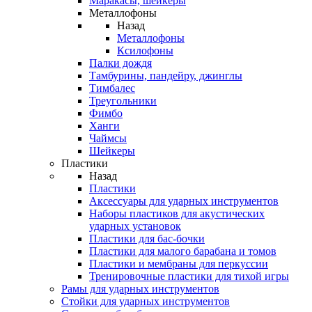
Маракасы, шейкеры
Металлофоны
Назад
Металлофоны
Ксилофоны
Палки дождя
Тамбурины, пандейру, джинглы
Тимбалес
Треугольники
Фимбо
Ханги
Чаймсы
Шейкеры
Пластики
Назад
Пластики
Аксессуары для ударных инструментов
Наборы пластиков для акустических
ударных установок
Пластики для бас-бочки
Пластики для малого барабана и томов
Пластики и мембраны для перкуссии
Тренировочные пластики для тихой игры
Рамы для ударных инструментов
Стойки для ударных инструментов