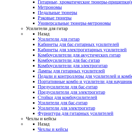
Гитарные, хроматические тюнеры-прищепки(
Метрономы
Педальные тюнеры
Рэковые тюнеры
Универсальные тюнеры-метрономы
Усилители для гитар
Назад
Усилители для гитар
Кабинеты для бас-гитарных усилителей
Кабинеты для электрогитарных усилителей
Комбоусилители для акустических гитар
Комбоусилители для бас-гитар
Комбоусилители для электрогитар
Лампы для гитарных усилителей
Педали и контроллеры для усилителей и комб
Портативные комбо и усилители для наушник
Предусилители для бас-гитар
Предусилители для электрогитар
Стойки для комбоусилителей
Усилители для бас-гитар
Усилители для электрогитар
Фурнитура для гитарных усилителей
Чехлы и кейсы
Назад
Чехлы и кейсы