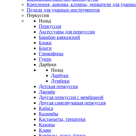
Крепления, зажимы, клэмпы, держатели для ударн
Педали для ударных инструментов
Перкуссия
Назад
Перкуссия
Аксессуары для перкуссии
Барабан кавказский
Блоки
Бонги
Глюкофоны
Гуиро
Дарбуки
Назад
Дарбуки
Думбеки
Детская перкуссия
Джембе
Другая перкуссия с мембраной
Другая самозвучащая перкуссия
Кабаса
Калимбы
Кастаньеты, трещотки
Кахоны
Клаве
Ковбелы, агого, блоки