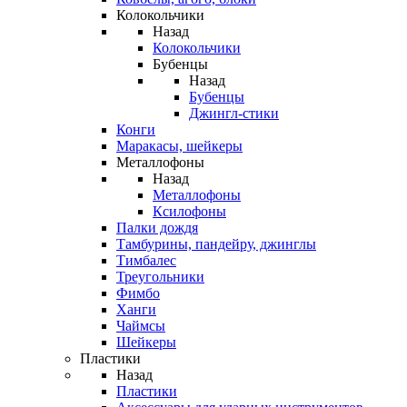
Колокольчики
Назад
Колокольчики
Бубенцы
Назад
Бубенцы
Джингл-стики
Конги
Маракасы, шейкеры
Металлофоны
Назад
Металлофоны
Ксилофоны
Палки дождя
Тамбурины, пандейру, джинглы
Тимбалес
Треугольники
Фимбо
Ханги
Чаймсы
Шейкеры
Пластики
Назад
Пластики