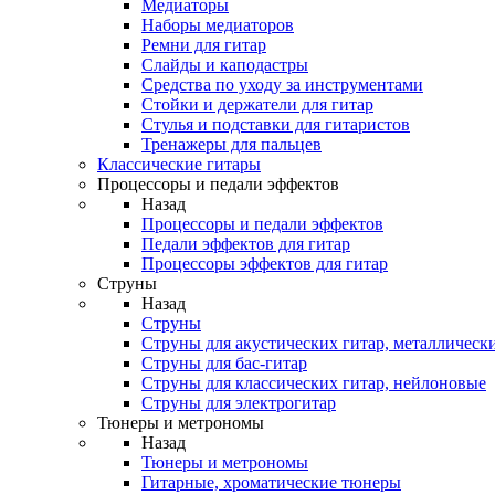
Медиаторы
Наборы медиаторов
Ремни для гитар
Слайды и каподастры
Средства по уходу за инструментами
Стойки и держатели для гитар
Стулья и подставки для гитаристов
Тренажеры для пальцев
Классические гитары
Процессоры и педали эффектов
Назад
Процессоры и педали эффектов
Педали эффектов для гитар
Процессоры эффектов для гитар
Струны
Назад
Струны
Струны для акустических гитар, металлическ
Струны для бас-гитар
Струны для классических гитар, нейлоновые
Струны для электрогитар
Тюнеры и метрономы
Назад
Тюнеры и метрономы
Гитарные, хроматические тюнеры