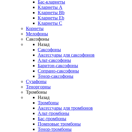
Бас-кларнеты
Кларнеты A
Кларнеты Bb
Кларнеты Eb
Кларнеты С
Корнеты
Мелофоны
Саксофоны
Назад
Саксофоны
Аксессуары для саксофонов
Альт-саксофоны
Баритон-саксофоны
Сопрано-саксофоны
Тенор-саксофоны
Сузафоны
Теноргорны
Тромбоны
Назад
Тромбоны
Аксессуары для тромбонов
Альт-тромбоны
Бас-тромбоны
Помповые тромбоны
Тенор-тромбоны