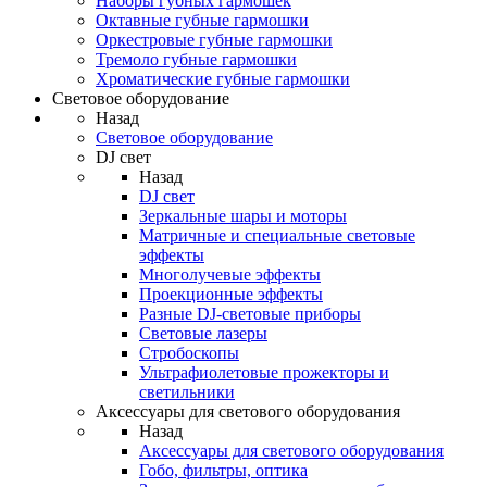
Наборы губных гармошек
Октавные губные гармошки
Оркестровые губные гармошки
Тремоло губные гармошки
Хроматические губные гармошки
Световое оборудование
Назад
Световое оборудование
DJ свет
Назад
DJ свет
Зеркальные шары и моторы
Матричные и специальные световые
эффекты
Многолучевые эффекты
Проекционные эффекты
Разные DJ-световые приборы
Световые лазеры
Стробоскопы
Ультрафиолетовые прожекторы и
светильники
Аксессуары для светового оборудования
Назад
Аксессуары для светового оборудования
Гобо, фильтры, оптика