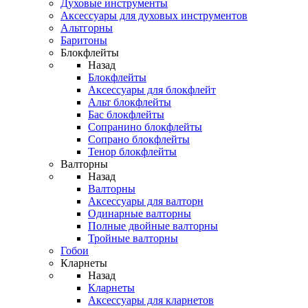
Духовые инструменты
Аксессуары для духовых инструментов
Альтгорны
Баритоны
Блокфлейты
Назад
Блокфлейты
Аксессуары для блокфлейт
Альт блокфлейты
Бас блокфлейты
Сопранино блокфлейты
Сопрано блокфлейты
Тенор блокфлейты
Валторны
Назад
Валторны
Аксессуары для валторн
Одинарные валторны
Полные двойные валторны
Тройные валторны
Гобои
Кларнеты
Назад
Кларнеты
Аксессуары для кларнетов