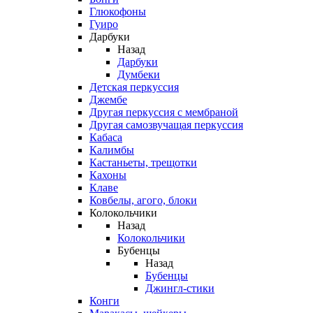
Глюкофоны
Гуиро
Дарбуки
Назад
Дарбуки
Думбеки
Детская перкуссия
Джембе
Другая перкуссия с мембраной
Другая самозвучащая перкуссия
Кабаса
Калимбы
Кастаньеты, трещотки
Кахоны
Клаве
Ковбелы, агого, блоки
Колокольчики
Назад
Колокольчики
Бубенцы
Назад
Бубенцы
Джингл-стики
Конги