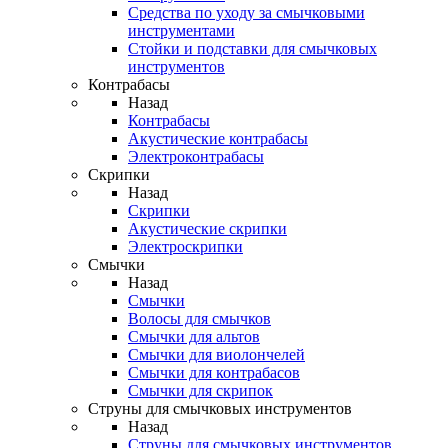
Средства по уходу за смычковыми
инструментами
Стойки и подставки для смычковых
инструментов
Контрабасы
Назад
Контрабасы
Акустические контрабасы
Электроконтрабасы
Скрипки
Назад
Скрипки
Акустические скрипки
Электроскрипки
Смычки
Назад
Смычки
Волосы для смычков
Смычки для альтов
Смычки для виолончелей
Смычки для контрабасов
Смычки для скрипок
Струны для смычковых инструментов
Назад
Струны для смычковых инструментов