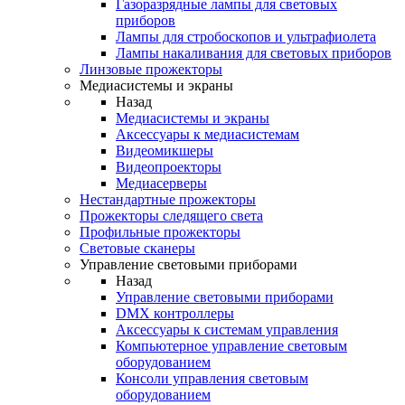
Газоразрядные лампы для световых
приборов
Лампы для стробоскопов и ультрафиолета
Лампы накаливания для световых приборов
Линзовые прожекторы
Медиасистемы и экраны
Назад
Медиасистемы и экраны
Аксессуары к медиасистемам
Видеомикшеры
Видеопроекторы
Медиасерверы
Нестандартные прожекторы
Прожекторы следящего света
Профильные прожекторы
Световые сканеры
Управление световыми приборами
Назад
Управление световыми приборами
DMX контроллеры
Аксессуары к системам управления
Компьютерное управление световым
оборудованием
Консоли управления световым
оборудованием