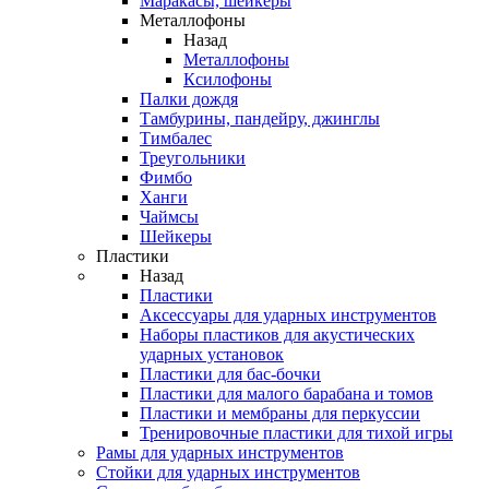
Маракасы, шейкеры
Металлофоны
Назад
Металлофоны
Ксилофоны
Палки дождя
Тамбурины, пандейру, джинглы
Тимбалес
Треугольники
Фимбо
Ханги
Чаймсы
Шейкеры
Пластики
Назад
Пластики
Аксессуары для ударных инструментов
Наборы пластиков для акустических
ударных установок
Пластики для бас-бочки
Пластики для малого барабана и томов
Пластики и мембраны для перкуссии
Тренировочные пластики для тихой игры
Рамы для ударных инструментов
Стойки для ударных инструментов