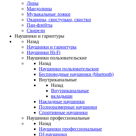
Лиры
Мандолины
Музыкальные ложки
Окарины, свистульки, свистки
Пан-флейты
Свирели
Наушники и гарнитуры
Назад
Наушники и гарнитуры
Наушники Hi-Fi
Наушники пользовательские
Назад
Наушники пользовательские
Беспроводные наушники (bluetooth)
Внутриканальные
Назад
Внутриканальные
вкладыши
Накладные наушники
Полноразмерные наушники
Спортивные наушники
Наушники профессиональные
Назад
Наушники профессиональные
DJ-наушники