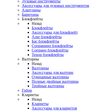
Духовые инструменты
Аксессуары для духовых инструментов
Альтгорны
Баритоны
Блокфлейты
Назад
Блокфлейты
Аксессуары для блокфлейт
Альт блокфлейты
Бас блокфлейты
Сопранино блокфлейты
Сопрано блокфлейты
Тенор блокфлейты
Валторны
Назад
Валторны
Аксессуары для валторн
Одинарные валторны
Полные двойные валторны
Тройные валторны
Гобои
Кларнеты
Назад
Кларнеты
Аксессуары для кларнетов