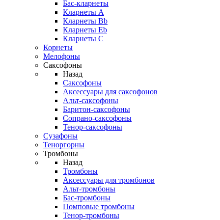
Бас-кларнеты
Кларнеты A
Кларнеты Bb
Кларнеты Eb
Кларнеты С
Корнеты
Мелофоны
Саксофоны
Назад
Саксофоны
Аксессуары для саксофонов
Альт-саксофоны
Баритон-саксофоны
Сопрано-саксофоны
Тенор-саксофоны
Сузафоны
Теноргорны
Тромбоны
Назад
Тромбоны
Аксессуары для тромбонов
Альт-тромбоны
Бас-тромбоны
Помповые тромбоны
Тенор-тромбоны