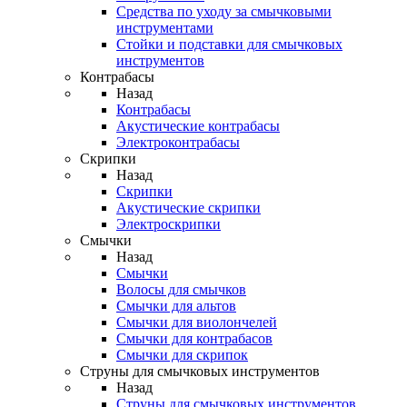
Средства по уходу за смычковыми
инструментами
Стойки и подставки для смычковых
инструментов
Контрабасы
Назад
Контрабасы
Акустические контрабасы
Электроконтрабасы
Скрипки
Назад
Скрипки
Акустические скрипки
Электроскрипки
Смычки
Назад
Смычки
Волосы для смычков
Смычки для альтов
Смычки для виолончелей
Смычки для контрабасов
Смычки для скрипок
Струны для смычковых инструментов
Назад
Струны для смычковых инструментов