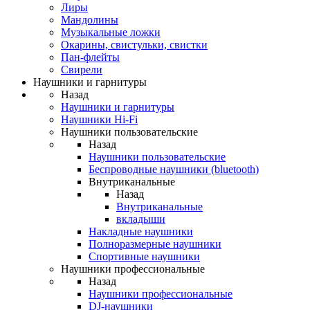
Лиры
Мандолины
Музыкальные ложки
Окарины, свистульки, свистки
Пан-флейты
Свирели
Наушники и гарнитуры
Назад
Наушники и гарнитуры
Наушники Hi-Fi
Наушники пользовательские
Назад
Наушники пользовательские
Беспроводные наушники (bluetooth)
Внутриканальные
Назад
Внутриканальные
вкладыши
Накладные наушники
Полноразмерные наушники
Спортивные наушники
Наушники профессиональные
Назад
Наушники профессиональные
DJ-наушники