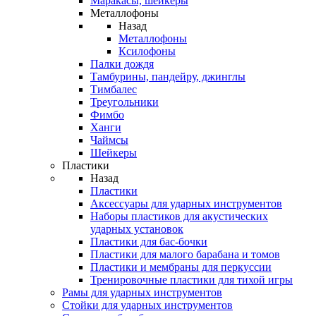
Маракасы, шейкеры
Металлофоны
Назад
Металлофоны
Ксилофоны
Палки дождя
Тамбурины, пандейру, джинглы
Тимбалес
Треугольники
Фимбо
Ханги
Чаймсы
Шейкеры
Пластики
Назад
Пластики
Аксессуары для ударных инструментов
Наборы пластиков для акустических
ударных установок
Пластики для бас-бочки
Пластики для малого барабана и томов
Пластики и мембраны для перкуссии
Тренировочные пластики для тихой игры
Рамы для ударных инструментов
Стойки для ударных инструментов