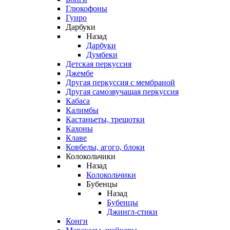
Глюкофоны
Гуиро
Дарбуки
Назад
Дарбуки
Думбеки
Детская перкуссия
Джембе
Другая перкуссия с мембраной
Другая самозвучащая перкуссия
Кабаса
Калимбы
Кастаньеты, трещотки
Кахоны
Клаве
Ковбелы, агого, блоки
Колокольчики
Назад
Колокольчики
Бубенцы
Назад
Бубенцы
Джингл-стики
Конги