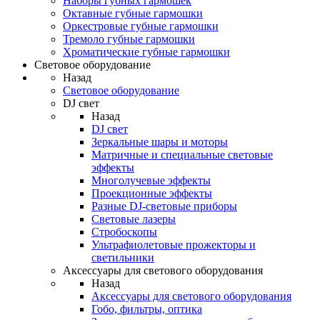
Наборы губных гармошек
Октавные губные гармошки
Оркестровые губные гармошки
Тремоло губные гармошки
Хроматические губные гармошки
Световое оборудование
Назад
Световое оборудование
DJ свет
Назад
DJ свет
Зеркальные шары и моторы
Матричные и специальные световые
эффекты
Многолучевые эффекты
Проекционные эффекты
Разные DJ-световые приборы
Световые лазеры
Стробоскопы
Ультрафиолетовые прожекторы и
светильники
Аксессуары для светового оборудования
Назад
Аксессуары для светового оборудования
Гобо, фильтры, оптика