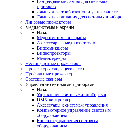
Газоразрядные лампы для световых
приборов
Лампы для стробоскопов и ультрафиолета
Лампы накаливания для световых приборов
Линзовые прожекторы
Медиасистемы и экраны
Назад
Медиасистемы и экраны
Аксессуары к медиасистемам
Видеомикшеры
Видеопроекторы
Медиасерверы
Нестандартные прожекторы
Прожекторы следящего света
Профильные прожекторы
Световые сканеры
Управление световыми приборами
Назад
Управление световыми приборами
DMX контроллеры
Аксессуары к системам управления
Компьютерное управление световым
оборудованием
Консоли управления световым
оборудованием