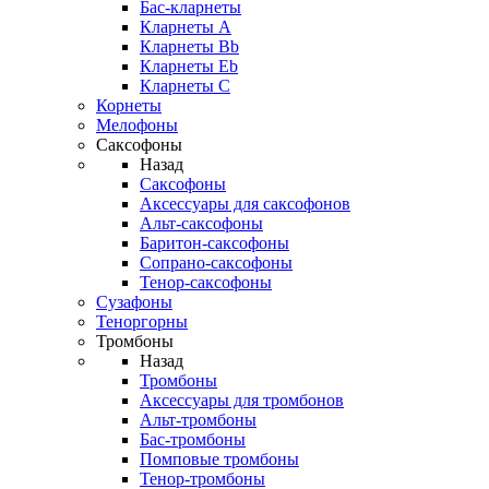
Бас-кларнеты
Кларнеты A
Кларнеты Bb
Кларнеты Eb
Кларнеты С
Корнеты
Мелофоны
Саксофоны
Назад
Саксофоны
Аксессуары для саксофонов
Альт-саксофоны
Баритон-саксофоны
Сопрано-саксофоны
Тенор-саксофоны
Сузафоны
Теноргорны
Тромбоны
Назад
Тромбоны
Аксессуары для тромбонов
Альт-тромбоны
Бас-тромбоны
Помповые тромбоны
Тенор-тромбоны