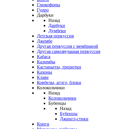
Глюкофоны
Гуиро
Дарбуки
Назад
Дарбуки
Думбеки
Детская перкуссия
Джембе
Другая перкуссия с мембраной
Другая самозвучащая перкуссия
Кабаса
Калимбы
Кастаньеты, трещотки
Кахоны
Клаве
Ковбелы, агого, блоки
Колокольчики
Назад
Колокольчики
Бубенцы
Назад
Бубенцы
Джингл-стики
Конги