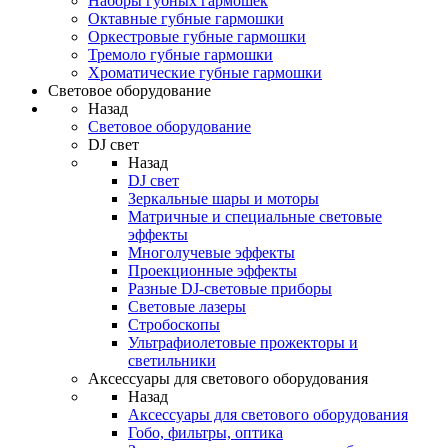
Наборы губных гармошек
Октавные губные гармошки
Оркестровые губные гармошки
Тремоло губные гармошки
Хроматические губные гармошки
Световое оборудование
Назад
Световое оборудование
DJ свет
Назад
DJ свет
Зеркальные шары и моторы
Матричные и специальные световые
эффекты
Многолучевые эффекты
Проекционные эффекты
Разные DJ-световые приборы
Световые лазеры
Стробоскопы
Ультрафиолетовые прожекторы и
светильники
Аксессуары для светового оборудования
Назад
Аксессуары для светового оборудования
Гобо, фильтры, оптика