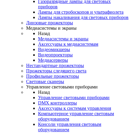
Газоразрядные лампы для световых
приборов
Лампы для стробоскопов и ультрафиолета
Лампы накаливания для световых приборов
Линзовые прожекторы
Медиасистемы и экраны
Назад
Медиасистемы и экраны
Аксессуары к медиасистемам
Видеомикшеры
Видеопроекторы
Медиасерверы
Нестандартные прожекторы
Прожекторы следящего света
Профильные прожекторы
Световые сканеры
Управление световыми приборами
Назад
Управление световыми приборами
DMX контроллеры
Аксессуары к системам управления
Компьютерное управление световым
оборудованием
Консоли управления световым
оборудованием