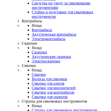
Средства по уходу за смычковыми
инструментами
Стойки и подставки для смычковых
инструментов
Контрабасы
Назад
Контрабасы
Акустические контрабасы
Электроконтрабасы
Скрипки
Назад
Скрипки
Акустические скрипки
Электроскрипки
Смычки
Назад
Смычки
Волосы для смычков
Смычки для альтов
Смычки для виолончелей
Смычки для контрабасов
Смычки для скрипок
Струны для смычковых инструментов
Назад
Струны для смычковых инструментов