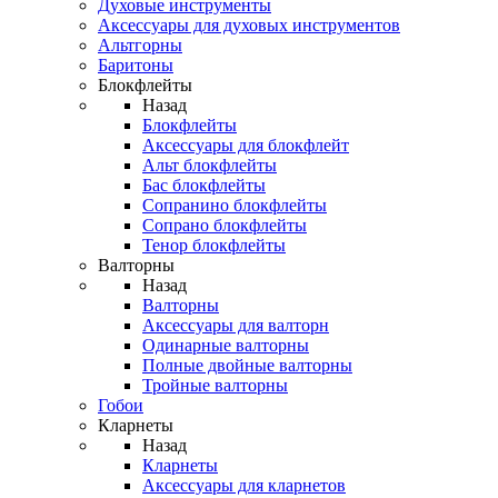
Духовые инструменты
Аксессуары для духовых инструментов
Альтгорны
Баритоны
Блокфлейты
Назад
Блокфлейты
Аксессуары для блокфлейт
Альт блокфлейты
Бас блокфлейты
Сопранино блокфлейты
Сопрано блокфлейты
Тенор блокфлейты
Валторны
Назад
Валторны
Аксессуары для валторн
Одинарные валторны
Полные двойные валторны
Тройные валторны
Гобои
Кларнеты
Назад
Кларнеты
Аксессуары для кларнетов