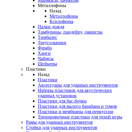
Маракасы, шейкеры
Металлофоны
Назад
Металлофоны
Ксилофоны
Палки дождя
Тамбурины, пандейру, джинглы
Тимбалес
Треугольники
Фимбо
Ханги
Чаймсы
Шейкеры
Пластики
Назад
Пластики
Аксессуары для ударных инструментов
Наборы пластиков для акустических
ударных установок
Пластики для бас-бочки
Пластики для малого барабана и томов
Пластики и мембраны для перкуссии
Тренировочные пластики для тихой игры
Рамы для ударных инструментов
Стойки для ударных инструментов