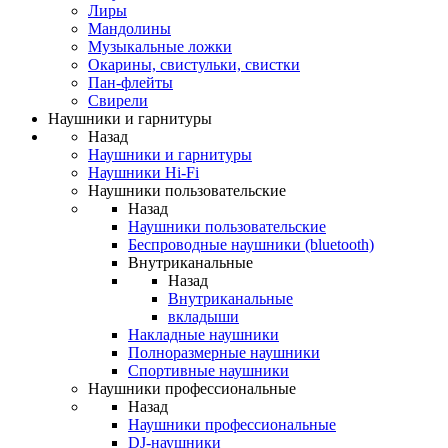
Лиры
Мандолины
Музыкальные ложки
Окарины, свистульки, свистки
Пан-флейты
Свирели
Наушники и гарнитуры
Назад
Наушники и гарнитуры
Наушники Hi-Fi
Наушники пользовательские
Назад
Наушники пользовательские
Беспроводные наушники (bluetooth)
Внутриканальные
Назад
Внутриканальные
вкладыши
Накладные наушники
Полноразмерные наушники
Спортивные наушники
Наушники профессиональные
Назад
Наушники профессиональные
DJ-наушники