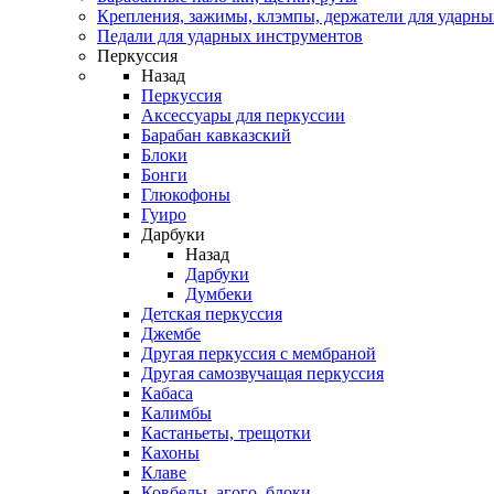
Крепления, зажимы, клэмпы, держатели для ударн
Педали для ударных инструментов
Перкуссия
Назад
Перкуссия
Аксессуары для перкуссии
Барабан кавказский
Блоки
Бонги
Глюкофоны
Гуиро
Дарбуки
Назад
Дарбуки
Думбеки
Детская перкуссия
Джембе
Другая перкуссия с мембраной
Другая самозвучащая перкуссия
Кабаса
Калимбы
Кастаньеты, трещотки
Кахоны
Клаве
Ковбелы, агого, блоки