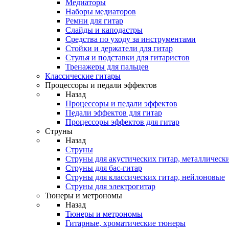
Медиаторы
Наборы медиаторов
Ремни для гитар
Слайды и каподастры
Средства по уходу за инструментами
Стойки и держатели для гитар
Стулья и подставки для гитаристов
Тренажеры для пальцев
Классические гитары
Процессоры и педали эффектов
Назад
Процессоры и педали эффектов
Педали эффектов для гитар
Процессоры эффектов для гитар
Струны
Назад
Струны
Струны для акустических гитар, металлическ
Струны для бас-гитар
Струны для классических гитар, нейлоновые
Струны для электрогитар
Тюнеры и метрономы
Назад
Тюнеры и метрономы
Гитарные, хроматические тюнеры