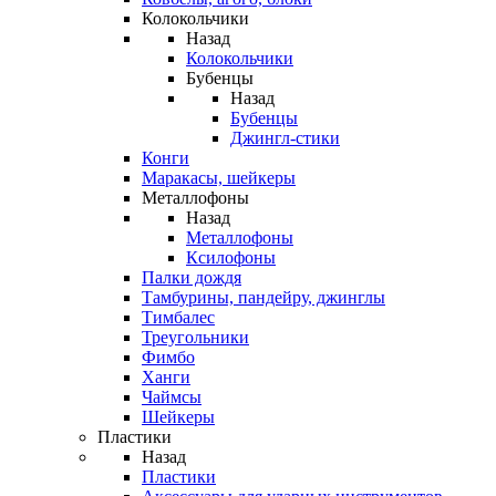
Колокольчики
Назад
Колокольчики
Бубенцы
Назад
Бубенцы
Джингл-стики
Конги
Маракасы, шейкеры
Металлофоны
Назад
Металлофоны
Ксилофоны
Палки дождя
Тамбурины, пандейру, джинглы
Тимбалес
Треугольники
Фимбо
Ханги
Чаймсы
Шейкеры
Пластики
Назад
Пластики