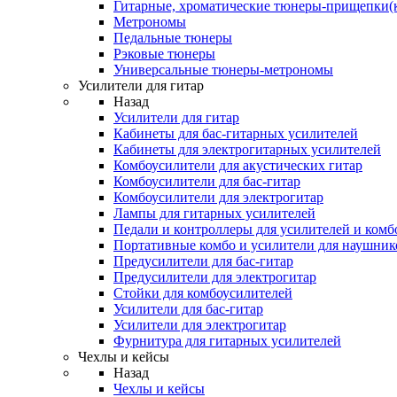
Гитарные, хроматические тюнеры-прищепки(
Метрономы
Педальные тюнеры
Рэковые тюнеры
Универсальные тюнеры-метрономы
Усилители для гитар
Назад
Усилители для гитар
Кабинеты для бас-гитарных усилителей
Кабинеты для электрогитарных усилителей
Комбоусилители для акустических гитар
Комбоусилители для бас-гитар
Комбоусилители для электрогитар
Лампы для гитарных усилителей
Педали и контроллеры для усилителей и комб
Портативные комбо и усилители для наушник
Предусилители для бас-гитар
Предусилители для электрогитар
Стойки для комбоусилителей
Усилители для бас-гитар
Усилители для электрогитар
Фурнитура для гитарных усилителей
Чехлы и кейсы
Назад
Чехлы и кейсы