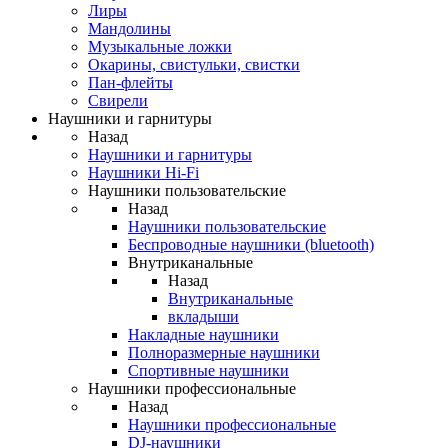
Лиры
Мандолины
Музыкальные ложки
Окарины, свистульки, свистки
Пан-флейты
Свирели
Наушники и гарнитуры
Назад
Наушники и гарнитуры
Наушники Hi-Fi
Наушники пользовательские
Назад
Наушники пользовательские
Беспроводные наушники (bluetooth)
Внутриканальные
Назад
Внутриканальные
вкладыши
Накладные наушники
Полноразмерные наушники
Спортивные наушники
Наушники профессиональные
Назад
Наушники профессиональные
DJ-наушники