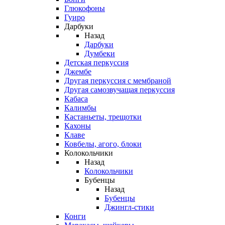
Глюкофоны
Гуиро
Дарбуки
Назад
Дарбуки
Думбеки
Детская перкуссия
Джембе
Другая перкуссия с мембраной
Другая самозвучащая перкуссия
Кабаса
Калимбы
Кастаньеты, трещотки
Кахоны
Клаве
Ковбелы, агого, блоки
Колокольчики
Назад
Колокольчики
Бубенцы
Назад
Бубенцы
Джингл-стики
Конги