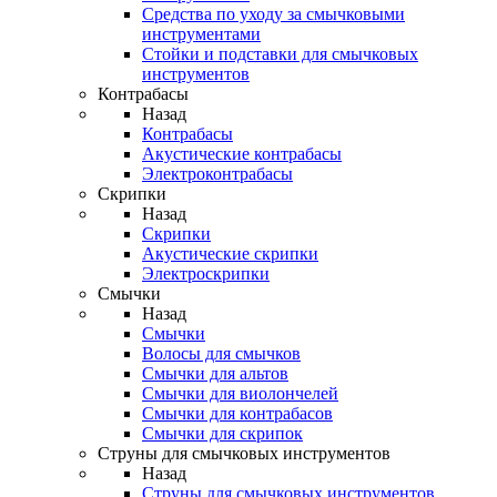
Средства по уходу за смычковыми
инструментами
Стойки и подставки для смычковых
инструментов
Контрабасы
Назад
Контрабасы
Акустические контрабасы
Электроконтрабасы
Скрипки
Назад
Скрипки
Акустические скрипки
Электроскрипки
Смычки
Назад
Смычки
Волосы для смычков
Смычки для альтов
Смычки для виолончелей
Смычки для контрабасов
Смычки для скрипок
Струны для смычковых инструментов
Назад
Струны для смычковых инструментов