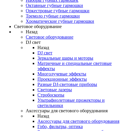
Наборы губных гармошек
Октавные губные гармошки
Оркестровые губные гармошки
Тремоло губные гармошки
Хроматические губные гармошки
Световое оборудование
Назад
Световое оборудование
DJ свет
Назад
DJ свет
Зеркальные шары и моторы
Матричные и специальные световые
эффекты
Многолучевые эффекты
Проекционные эффекты
Разные DJ-световые приборы
Световые лазеры
Стробоскопы
Ультрафиолетовые прожекторы и
светильники
Аксессуары для светового оборудования
Назад
Аксессуары для светового оборудования
Гобо, фильтры, оптика