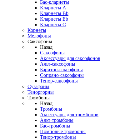
Бас-кларнеты
Кларнеты A
Кларнеты Bb
Кларнеты Eb
Кларнеты С
Корнеты
Мелофоны
Саксофоны
Назад
Саксофоны
Аксессуары для саксофонов
Альт-саксофоны
Баритон-саксофоны
Сопрано-саксофоны
Тенор-саксофоны
Сузафоны
Теноргорны
Тромбоны
Назад
Тромбоны
Аксессуары для тромбонов
Альт-тромбоны
Бас-тромбоны
Помповые тромбоны
Тенор-тромбоны