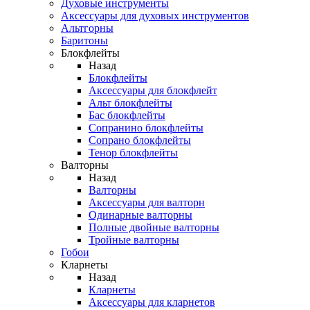
Духовые инструменты
Аксессуары для духовых инструментов
Альтгорны
Баритоны
Блокфлейты
Назад
Блокфлейты
Аксессуары для блокфлейт
Альт блокфлейты
Бас блокфлейты
Сопранино блокфлейты
Сопрано блокфлейты
Тенор блокфлейты
Валторны
Назад
Валторны
Аксессуары для валторн
Одинарные валторны
Полные двойные валторны
Тройные валторны
Гобои
Кларнеты
Назад
Кларнеты
Аксессуары для кларнетов