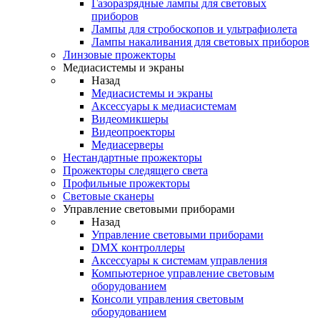
Газоразрядные лампы для световых
приборов
Лампы для стробоскопов и ультрафиолета
Лампы накаливания для световых приборов
Линзовые прожекторы
Медиасистемы и экраны
Назад
Медиасистемы и экраны
Аксессуары к медиасистемам
Видеомикшеры
Видеопроекторы
Медиасерверы
Нестандартные прожекторы
Прожекторы следящего света
Профильные прожекторы
Световые сканеры
Управление световыми приборами
Назад
Управление световыми приборами
DMX контроллеры
Аксессуары к системам управления
Компьютерное управление световым
оборудованием
Консоли управления световым
оборудованием