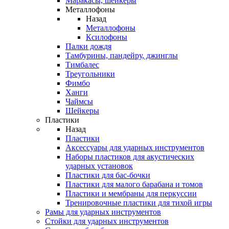
Маракасы, шейкеры
Металлофоны
Назад
Металлофоны
Ксилофоны
Палки дождя
Тамбурины, пандейру, джинглы
Тимбалес
Треугольники
Фимбо
Ханги
Чаймсы
Шейкеры
Пластики
Назад
Пластики
Аксессуары для ударных инструментов
Наборы пластиков для акустических
ударных установок
Пластики для бас-бочки
Пластики для малого барабана и томов
Пластики и мембраны для перкуссии
Тренировочные пластики для тихой игры
Рамы для ударных инструментов
Стойки для ударных инструментов