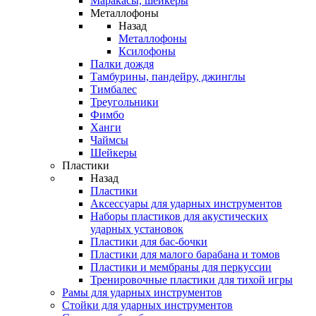
Маракасы, шейкеры
Металлофоны
Назад
Металлофоны
Ксилофоны
Палки дождя
Тамбурины, пандейру, джинглы
Тимбалес
Треугольники
Фимбо
Ханги
Чаймсы
Шейкеры
Пластики
Назад
Пластики
Аксессуары для ударных инструментов
Наборы пластиков для акустических
ударных установок
Пластики для бас-бочки
Пластики для малого барабана и томов
Пластики и мембраны для перкуссии
Тренировочные пластики для тихой игры
Рамы для ударных инструментов
Стойки для ударных инструментов