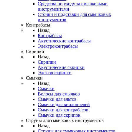
Средства по уходу за смычковыми
инструментами
Стойки и подставки для смычковых
инструментов
Контрабасы
Назад
Контрабасы
Акустические контрабасы
Электроконтрабасы
Скрипки
Назад
Скрипки
Акустические скрипки
Электроскрипки
Смычки
Назад
Смычки
Волосы для смычков
Смычки для альтов
Смычки для виолончелей
Смычки для контрабасов
Смычки для скрипок
Струны для смычковых инструментов
Назад
Струны для смычковых инструментов