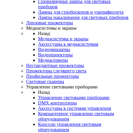
Газоразрядные лампы для световых
приборов
Лампы для стробоскопов и ультрафиолета
Лампы накаливания для световых приборов
Линзовые прожекторы
Медиасистемы и экраны
Назад
Медиасистемы и экраны
Аксессуары к медиасистемам
Видеомикшеры
Видеопроекторы
Медиасерверы
Нестандартные прожекторы
Прожекторы следящего света
Профильные прожекторы
Световые сканеры
Управление световыми приборами
Назад
Управление световыми приборами
DMX контроллеры
Аксессуары к системам управления
Компьютерное управление световым
оборудованием
Консоли управления световым
оборудованием