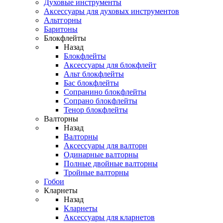
Духовые инструменты
Аксессуары для духовых инструментов
Альтгорны
Баритоны
Блокфлейты
Назад
Блокфлейты
Аксессуары для блокфлейт
Альт блокфлейты
Бас блокфлейты
Сопранино блокфлейты
Сопрано блокфлейты
Тенор блокфлейты
Валторны
Назад
Валторны
Аксессуары для валторн
Одинарные валторны
Полные двойные валторны
Тройные валторны
Гобои
Кларнеты
Назад
Кларнеты
Аксессуары для кларнетов