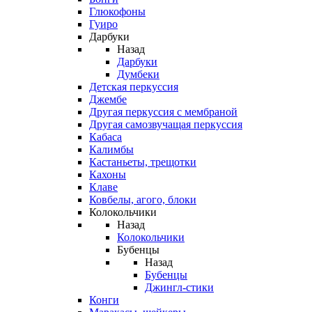
Глюкофоны
Гуиро
Дарбуки
Назад
Дарбуки
Думбеки
Детская перкуссия
Джембе
Другая перкуссия с мембраной
Другая самозвучащая перкуссия
Кабаса
Калимбы
Кастаньеты, трещотки
Кахоны
Клаве
Ковбелы, агого, блоки
Колокольчики
Назад
Колокольчики
Бубенцы
Назад
Бубенцы
Джингл-стики
Конги