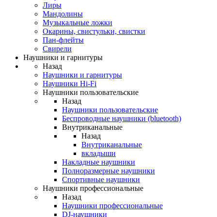
Лиры
Мандолины
Музыкальные ложки
Окарины, свистульки, свистки
Пан-флейты
Свирели
Наушники и гарнитуры
Назад
Наушники и гарнитуры
Наушники Hi-Fi
Наушники пользовательские
Назад
Наушники пользовательские
Беспроводные наушники (bluetooth)
Внутриканальные
Назад
Внутриканальные
вкладыши
Накладные наушники
Полноразмерные наушники
Спортивные наушники
Наушники профессиональные
Назад
Наушники профессиональные
DJ-наушники