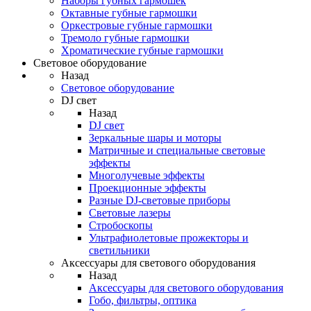
Наборы губных гармошек
Октавные губные гармошки
Оркестровые губные гармошки
Тремоло губные гармошки
Хроматические губные гармошки
Световое оборудование
Назад
Световое оборудование
DJ свет
Назад
DJ свет
Зеркальные шары и моторы
Матричные и специальные световые
эффекты
Многолучевые эффекты
Проекционные эффекты
Разные DJ-световые приборы
Световые лазеры
Стробоскопы
Ультрафиолетовые прожекторы и
светильники
Аксессуары для светового оборудования
Назад
Аксессуары для светового оборудования
Гобо, фильтры, оптика