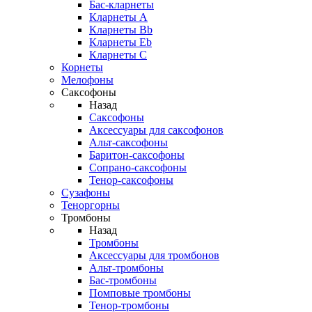
Бас-кларнеты
Кларнеты A
Кларнеты Bb
Кларнеты Eb
Кларнеты С
Корнеты
Мелофоны
Саксофоны
Назад
Саксофоны
Аксессуары для саксофонов
Альт-саксофоны
Баритон-саксофоны
Сопрано-саксофоны
Тенор-саксофоны
Сузафоны
Теноргорны
Тромбоны
Назад
Тромбоны
Аксессуары для тромбонов
Альт-тромбоны
Бас-тромбоны
Помповые тромбоны
Тенор-тромбоны