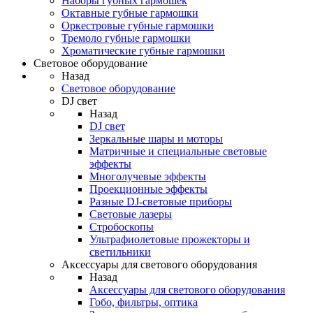
Наборы губных гармошек
Октавные губные гармошки
Оркестровые губные гармошки
Тремоло губные гармошки
Хроматические губные гармошки
Световое оборудование
Назад
Световое оборудование
DJ свет
Назад
DJ свет
Зеркальные шары и моторы
Матричные и специальные световые
эффекты
Многолучевые эффекты
Проекционные эффекты
Разные DJ-световые приборы
Световые лазеры
Стробоскопы
Ультрафиолетовые прожекторы и
светильники
Аксессуары для светового оборудования
Назад
Аксессуары для светового оборудования
Гобо, фильтры, оптика