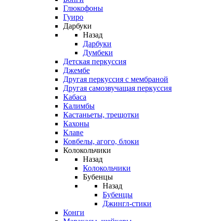
Глюкофоны
Гуиро
Дарбуки
Назад
Дарбуки
Думбеки
Детская перкуссия
Джембе
Другая перкуссия с мембраной
Другая самозвучащая перкуссия
Кабаса
Калимбы
Кастаньеты, трещотки
Кахоны
Клаве
Ковбелы, агого, блоки
Колокольчики
Назад
Колокольчики
Бубенцы
Назад
Бубенцы
Джингл-стики
Конги