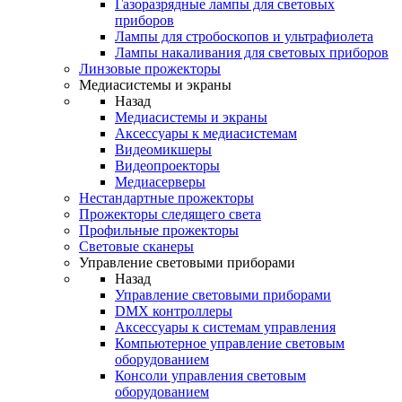
Газоразрядные лампы для световых
приборов
Лампы для стробоскопов и ультрафиолета
Лампы накаливания для световых приборов
Линзовые прожекторы
Медиасистемы и экраны
Назад
Медиасистемы и экраны
Аксессуары к медиасистемам
Видеомикшеры
Видеопроекторы
Медиасерверы
Нестандартные прожекторы
Прожекторы следящего света
Профильные прожекторы
Световые сканеры
Управление световыми приборами
Назад
Управление световыми приборами
DMX контроллеры
Аксессуары к системам управления
Компьютерное управление световым
оборудованием
Консоли управления световым
оборудованием