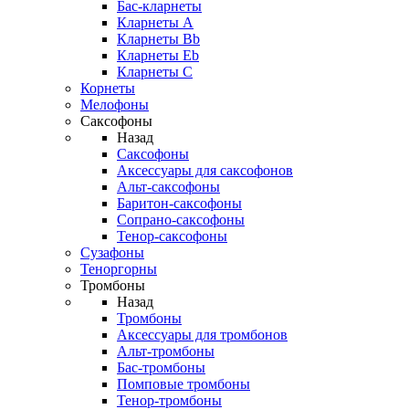
Бас-кларнеты
Кларнеты A
Кларнеты Bb
Кларнеты Eb
Кларнеты С
Корнеты
Мелофоны
Саксофоны
Назад
Саксофоны
Аксессуары для саксофонов
Альт-саксофоны
Баритон-саксофоны
Сопрано-саксофоны
Тенор-саксофоны
Сузафоны
Теноргорны
Тромбоны
Назад
Тромбоны
Аксессуары для тромбонов
Альт-тромбоны
Бас-тромбоны
Помповые тромбоны
Тенор-тромбоны