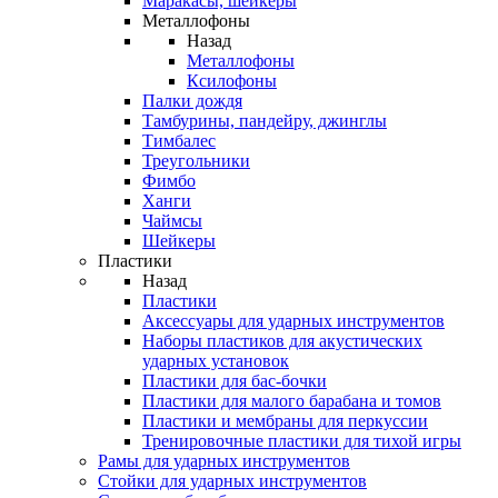
Маракасы, шейкеры
Металлофоны
Назад
Металлофоны
Ксилофоны
Палки дождя
Тамбурины, пандейру, джинглы
Тимбалес
Треугольники
Фимбо
Ханги
Чаймсы
Шейкеры
Пластики
Назад
Пластики
Аксессуары для ударных инструментов
Наборы пластиков для акустических
ударных установок
Пластики для бас-бочки
Пластики для малого барабана и томов
Пластики и мембраны для перкуссии
Тренировочные пластики для тихой игры
Рамы для ударных инструментов
Стойки для ударных инструментов