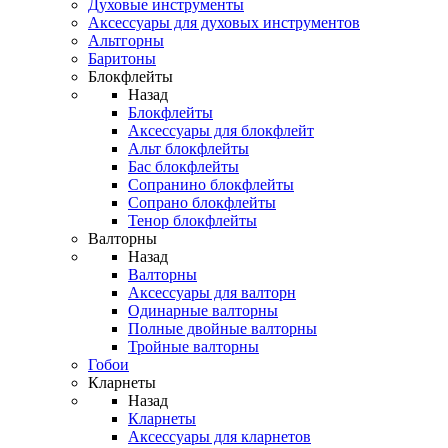
Духовые инструменты
Аксессуары для духовых инструментов
Альтгорны
Баритоны
Блокфлейты
Назад
Блокфлейты
Аксессуары для блокфлейт
Альт блокфлейты
Бас блокфлейты
Сопранино блокфлейты
Сопрано блокфлейты
Тенор блокфлейты
Валторны
Назад
Валторны
Аксессуары для валторн
Одинарные валторны
Полные двойные валторны
Тройные валторны
Гобои
Кларнеты
Назад
Кларнеты
Аксессуары для кларнетов