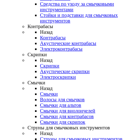
Средства по уходу за смычковыми
инструментами
Стойки и подставки для смычковых
инструментов
Контрабасы
Назад
Контрабасы
Акустические контрабасы
Электроконтрабасы
Скрипки
Назад
Скрипки
Акустические скрипки
Электроскрипки
Смычки
Назад
Смычки
Волосы для смычков
Смычки для альтов
Смычки для виолончелей
Смычки для контрабасов
Смычки для скрипок
Струны для смычковых инструментов
Назад
Струны для смычковых инструментов