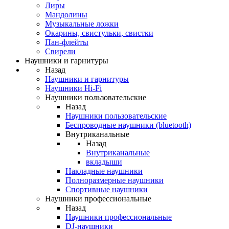
Лиры
Мандолины
Музыкальные ложки
Окарины, свистульки, свистки
Пан-флейты
Свирели
Наушники и гарнитуры
Назад
Наушники и гарнитуры
Наушники Hi-Fi
Наушники пользовательские
Назад
Наушники пользовательские
Беспроводные наушники (bluetooth)
Внутриканальные
Назад
Внутриканальные
вкладыши
Накладные наушники
Полноразмерные наушники
Спортивные наушники
Наушники профессиональные
Назад
Наушники профессиональные
DJ-наушники