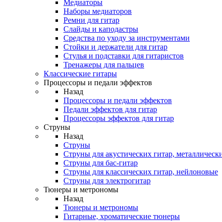
Медиаторы
Наборы медиаторов
Ремни для гитар
Слайды и каподастры
Средства по уходу за инструментами
Стойки и держатели для гитар
Стулья и подставки для гитаристов
Тренажеры для пальцев
Классические гитары
Процессоры и педали эффектов
Назад
Процессоры и педали эффектов
Педали эффектов для гитар
Процессоры эффектов для гитар
Струны
Назад
Струны
Струны для акустических гитар, металлическ
Струны для бас-гитар
Струны для классических гитар, нейлоновые
Струны для электрогитар
Тюнеры и метрономы
Назад
Тюнеры и метрономы
Гитарные, хроматические тюнеры