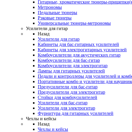
Гитарные, хроматические тюнеры-прищепки(
Метрономы
Педальные тюнеры
Рэковые тюнеры
Универсальные тюнеры-метрономы
Усилители для гитар
Назад
Усилители для гитар
Кабинеты для бас-гитарных усилителей
Кабинеты для электрогитарных усилителей
Комбоусилители для акустических гитар
Комбоусилители для бас-гитар
Комбоусилители для электрогитар
Лампы для гитарных усилителей
Педали и контроллеры для усилителей и комб
Портативные комбо и усилители для наушник
Предусилители для бас-гитар
Предусилители для электрогитар
Стойки для комбоусилителей
Усилители для бас-гитар
Усилители для электрогитар
Фурнитура для гитарных усилителей
Чехлы и кейсы
Назад
Чехлы и кейсы