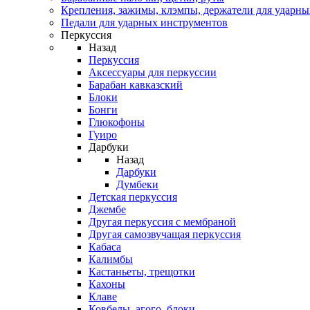
Крепления, зажимы, клэмпы, держатели для ударн
Педали для ударных инструментов
Перкуссия
Назад
Перкуссия
Аксессуары для перкуссии
Барабан кавказский
Блоки
Бонги
Глюкофоны
Гуиро
Дарбуки
Назад
Дарбуки
Думбеки
Детская перкуссия
Джембе
Другая перкуссия с мембраной
Другая самозвучащая перкуссия
Кабаса
Калимбы
Кастаньеты, трещотки
Кахоны
Клаве
Ковбелы, агого, блоки