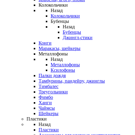
Колокольчики
Назад
Колокольчики
Бубенцы
Назад
Бубенцы
Джингл-стики
Конги
Маракасы, шейкеры
Металлофоны
Назад
Металлофоны
Ксилофоны
Палки дождя
Тамбурины, пандейру, джинглы
Тимбалес
Треугольники
Фимбо
Ханги
Чаймсы
Шейкеры
Пластики
Назад
Пластики