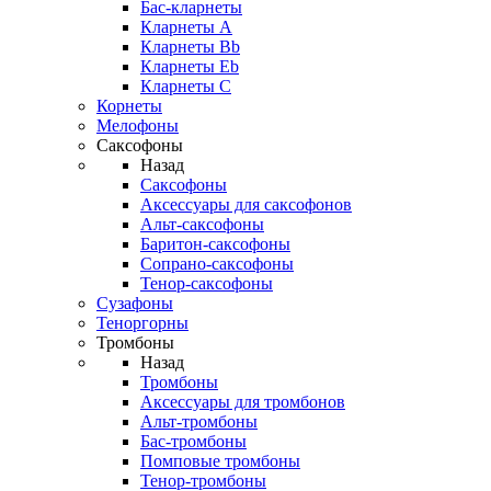
Бас-кларнеты
Кларнеты A
Кларнеты Bb
Кларнеты Eb
Кларнеты С
Корнеты
Мелофоны
Саксофоны
Назад
Саксофоны
Аксессуары для саксофонов
Альт-саксофоны
Баритон-саксофоны
Сопрано-саксофоны
Тенор-саксофоны
Сузафоны
Теноргорны
Тромбоны
Назад
Тромбоны
Аксессуары для тромбонов
Альт-тромбоны
Бас-тромбоны
Помповые тромбоны
Тенор-тромбоны