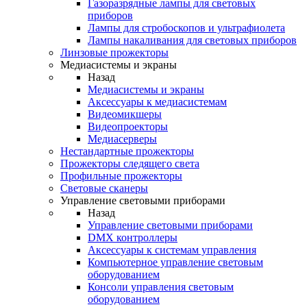
Газоразрядные лампы для световых
приборов
Лампы для стробоскопов и ультрафиолета
Лампы накаливания для световых приборов
Линзовые прожекторы
Медиасистемы и экраны
Назад
Медиасистемы и экраны
Аксессуары к медиасистемам
Видеомикшеры
Видеопроекторы
Медиасерверы
Нестандартные прожекторы
Прожекторы следящего света
Профильные прожекторы
Световые сканеры
Управление световыми приборами
Назад
Управление световыми приборами
DMX контроллеры
Аксессуары к системам управления
Компьютерное управление световым
оборудованием
Консоли управления световым
оборудованием