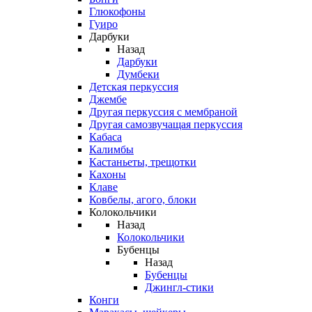
Глюкофоны
Гуиро
Дарбуки
Назад
Дарбуки
Думбеки
Детская перкуссия
Джембе
Другая перкуссия с мембраной
Другая самозвучащая перкуссия
Кабаса
Калимбы
Кастаньеты, трещотки
Кахоны
Клаве
Ковбелы, агого, блоки
Колокольчики
Назад
Колокольчики
Бубенцы
Назад
Бубенцы
Джингл-стики
Конги