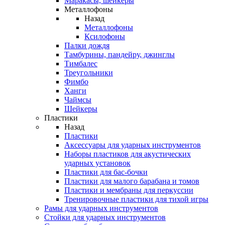
Маракасы, шейкеры
Металлофоны
Назад
Металлофоны
Ксилофоны
Палки дождя
Тамбурины, пандейру, джинглы
Тимбалес
Треугольники
Фимбо
Ханги
Чаймсы
Шейкеры
Пластики
Назад
Пластики
Аксессуары для ударных инструментов
Наборы пластиков для акустических
ударных установок
Пластики для бас-бочки
Пластики для малого барабана и томов
Пластики и мембраны для перкуссии
Тренировочные пластики для тихой игры
Рамы для ударных инструментов
Стойки для ударных инструментов