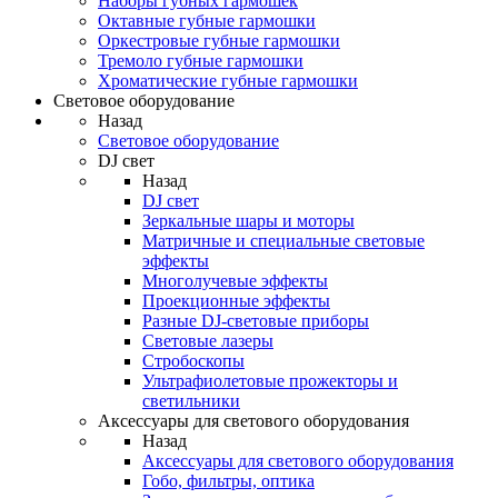
Наборы губных гармошек
Октавные губные гармошки
Оркестровые губные гармошки
Тремоло губные гармошки
Хроматические губные гармошки
Световое оборудование
Назад
Световое оборудование
DJ свет
Назад
DJ свет
Зеркальные шары и моторы
Матричные и специальные световые
эффекты
Многолучевые эффекты
Проекционные эффекты
Разные DJ-световые приборы
Световые лазеры
Стробоскопы
Ультрафиолетовые прожекторы и
светильники
Аксессуары для светового оборудования
Назад
Аксессуары для светового оборудования
Гобо, фильтры, оптика