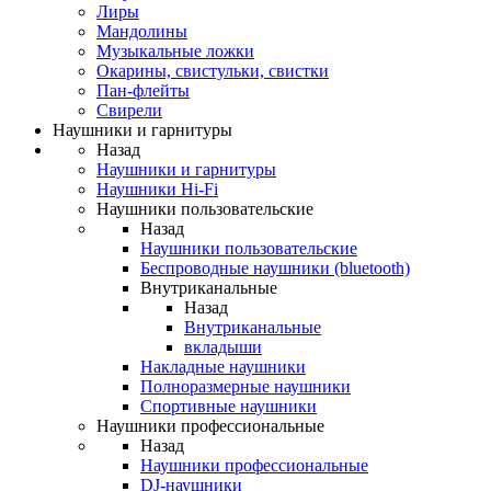
Лиры
Мандолины
Музыкальные ложки
Окарины, свистульки, свистки
Пан-флейты
Свирели
Наушники и гарнитуры
Назад
Наушники и гарнитуры
Наушники Hi-Fi
Наушники пользовательские
Назад
Наушники пользовательские
Беспроводные наушники (bluetooth)
Внутриканальные
Назад
Внутриканальные
вкладыши
Накладные наушники
Полноразмерные наушники
Спортивные наушники
Наушники профессиональные
Назад
Наушники профессиональные
DJ-наушники