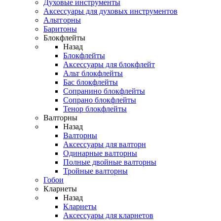
Духовые инструменты
Аксессуары для духовых инструментов
Альтгорны
Баритоны
Блокфлейты
Назад
Блокфлейты
Аксессуары для блокфлейт
Альт блокфлейты
Бас блокфлейты
Сопранино блокфлейты
Сопрано блокфлейты
Тенор блокфлейты
Валторны
Назад
Валторны
Аксессуары для валторн
Одинарные валторны
Полные двойные валторны
Тройные валторны
Гобои
Кларнеты
Назад
Кларнеты
Аксессуары для кларнетов