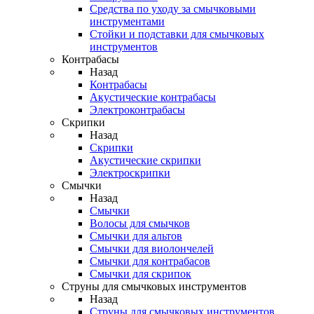
Средства по уходу за смычковыми
инструментами
Стойки и подставки для смычковых
инструментов
Контрабасы
Назад
Контрабасы
Акустические контрабасы
Электроконтрабасы
Скрипки
Назад
Скрипки
Акустические скрипки
Электроскрипки
Смычки
Назад
Смычки
Волосы для смычков
Смычки для альтов
Смычки для виолончелей
Смычки для контрабасов
Смычки для скрипок
Струны для смычковых инструментов
Назад
Струны для смычковых инструментов