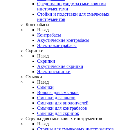
Средства по уходу за смычковыми
инструментами
Стойки и подставки для смычковых
инструментов
Контрабасы
Назад
Контрабасы
Акустические контрабасы
Электроконтрабасы
Скрипки
Назад
Скрипки
Акустические скрипки
Электроскрипки
Смычки
Назад
Смычки
Волосы для смычков
Смычки для альтов
Смычки для виолончелей
Смычки для контрабасов
Смычки для скрипок
Струны для смычковых инструментов
Назад
Струны для смычковых инструментов