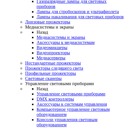
Газоразрядные лампы для световых
приборов
Лампы для стробоскопов и ультрафиолета
Лампы накаливания для световых приборов
Линзовые прожекторы
Медиасистемы и экраны
Назад
Медиасистемы и экраны
Аксессуары к медиасистемам
Видеомикшеры
Видеопроекторы
Медиасерверы
Нестандартные прожекторы
Прожекторы следящего света
Профильные прожекторы
Световые сканеры
Управление световыми приборами
Назад
Управление световыми приборами
DMX контроллеры
Аксессуары к системам управления
Компьютерное управление световым
оборудованием
Консоли управления световым
оборудованием