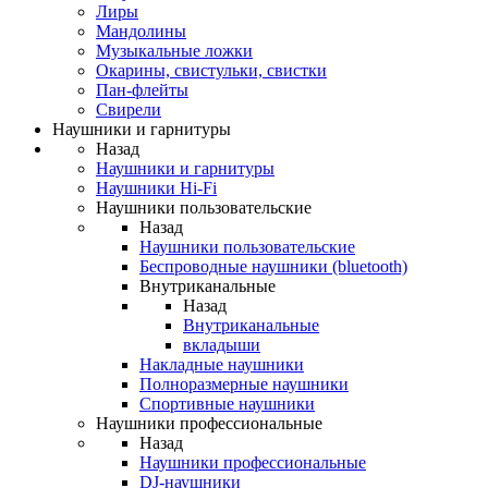
Лиры
Мандолины
Музыкальные ложки
Окарины, свистульки, свистки
Пан-флейты
Свирели
Наушники и гарнитуры
Назад
Наушники и гарнитуры
Наушники Hi-Fi
Наушники пользовательские
Назад
Наушники пользовательские
Беспроводные наушники (bluetooth)
Внутриканальные
Назад
Внутриканальные
вкладыши
Накладные наушники
Полноразмерные наушники
Спортивные наушники
Наушники профессиональные
Назад
Наушники профессиональные
DJ-наушники