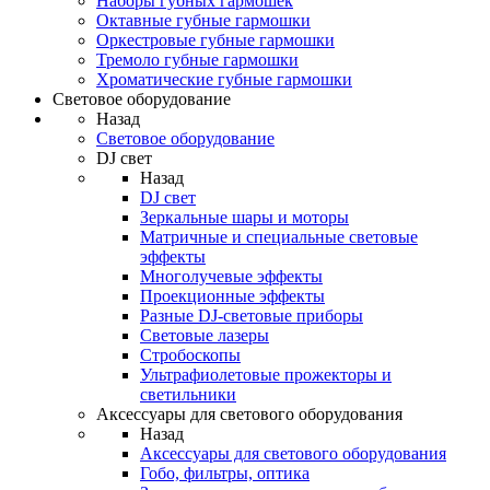
Наборы губных гармошек
Октавные губные гармошки
Оркестровые губные гармошки
Тремоло губные гармошки
Хроматические губные гармошки
Световое оборудование
Назад
Световое оборудование
DJ свет
Назад
DJ свет
Зеркальные шары и моторы
Матричные и специальные световые
эффекты
Многолучевые эффекты
Проекционные эффекты
Разные DJ-световые приборы
Световые лазеры
Стробоскопы
Ультрафиолетовые прожекторы и
светильники
Аксессуары для светового оборудования
Назад
Аксессуары для светового оборудования
Гобо, фильтры, оптика