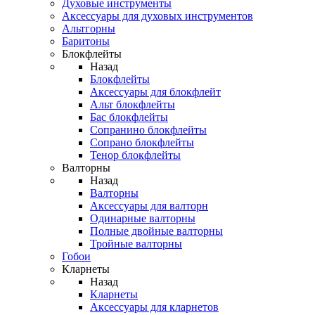
Духовые инструменты
Аксессуары для духовых инструментов
Альтгорны
Баритоны
Блокфлейты
Назад
Блокфлейты
Аксессуары для блокфлейт
Альт блокфлейты
Бас блокфлейты
Сопранино блокфлейты
Сопрано блокфлейты
Тенор блокфлейты
Валторны
Назад
Валторны
Аксессуары для валторн
Одинарные валторны
Полные двойные валторны
Тройные валторны
Гобои
Кларнеты
Назад
Кларнеты
Аксессуары для кларнетов