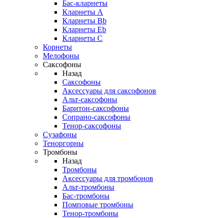
Бас-кларнеты
Кларнеты A
Кларнеты Bb
Кларнеты Eb
Кларнеты С
Корнеты
Мелофоны
Саксофоны
Назад
Саксофоны
Аксессуары для саксофонов
Альт-саксофоны
Баритон-саксофоны
Сопрано-саксофоны
Тенор-саксофоны
Сузафоны
Теноргорны
Тромбоны
Назад
Тромбоны
Аксессуары для тромбонов
Альт-тромбоны
Бас-тромбоны
Помповые тромбоны
Тенор-тромбоны