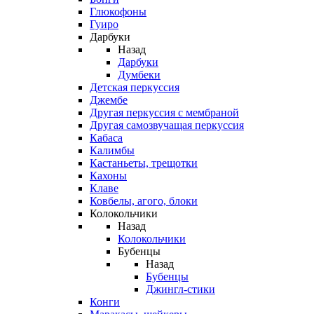
Глюкофоны
Гуиро
Дарбуки
Назад
Дарбуки
Думбеки
Детская перкуссия
Джембе
Другая перкуссия с мембраной
Другая самозвучащая перкуссия
Кабаса
Калимбы
Кастаньеты, трещотки
Кахоны
Клаве
Ковбелы, агого, блоки
Колокольчики
Назад
Колокольчики
Бубенцы
Назад
Бубенцы
Джингл-стики
Конги