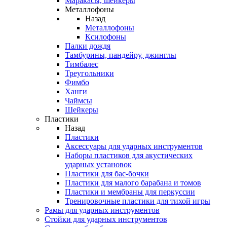
Маракасы, шейкеры
Металлофоны
Назад
Металлофоны
Ксилофоны
Палки дождя
Тамбурины, пандейру, джинглы
Тимбалес
Треугольники
Фимбо
Ханги
Чаймсы
Шейкеры
Пластики
Назад
Пластики
Аксессуары для ударных инструментов
Наборы пластиков для акустических
ударных установок
Пластики для бас-бочки
Пластики для малого барабана и томов
Пластики и мембраны для перкуссии
Тренировочные пластики для тихой игры
Рамы для ударных инструментов
Стойки для ударных инструментов