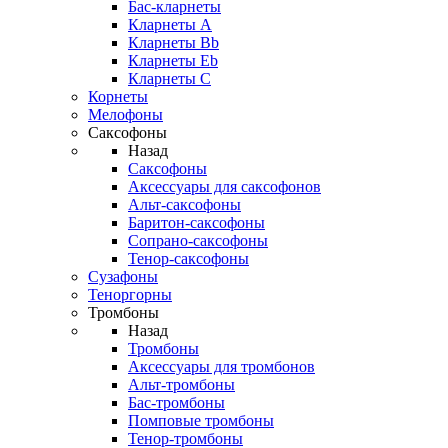
Бас-кларнеты
Кларнеты A
Кларнеты Bb
Кларнеты Eb
Кларнеты С
Корнеты
Мелофоны
Саксофоны
Назад
Саксофоны
Аксессуары для саксофонов
Альт-саксофоны
Баритон-саксофоны
Сопрано-саксофоны
Тенор-саксофоны
Сузафоны
Теноргорны
Тромбоны
Назад
Тромбоны
Аксессуары для тромбонов
Альт-тромбоны
Бас-тромбоны
Помповые тромбоны
Тенор-тромбоны