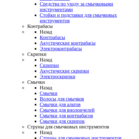
Средства по уходу за смычковыми
инструментами
Стойки и подставки для смычковых
инструментов
Контрабасы
Назад
Контрабасы
Акустические контрабасы
Электроконтрабасы
Скрипки
Назад
Скрипки
Акустические скрипки
Электроскрипки
Смычки
Назад
Смычки
Волосы для смычков
Смычки для альтов
Смычки для виолончелей
Смычки для контрабасов
Смычки для скрипок
Струны для смычковых инструментов
Назад
Струны для смычковых инструментов