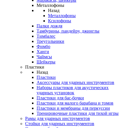
Маракасы, шейкеры
Металлофоны
Назад
Металлофоны
Ксилофоны
Палки дождя
Тамбурины, пандейру, джинглы
Тимбалес
Треугольники
Фимбо
Ханги
Чаймсы
Шейкеры
Пластики
Назад
Пластики
Аксессуары для ударных инструментов
Наборы пластиков для акустических
ударных установок
Пластики для бас-бочки
Пластики для малого барабана и томов
Пластики и мембраны для перкуссии
Тренировочные пластики для тихой игры
Рамы для ударных инструментов
Стойки для ударных инструментов