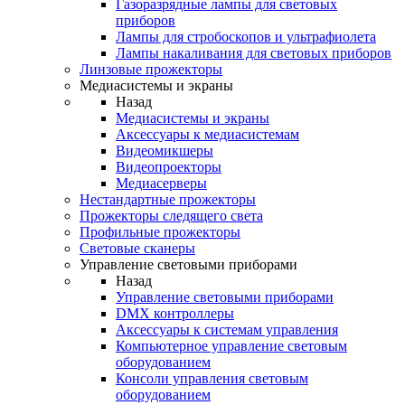
Газоразрядные лампы для световых
приборов
Лампы для стробоскопов и ультрафиолета
Лампы накаливания для световых приборов
Линзовые прожекторы
Медиасистемы и экраны
Назад
Медиасистемы и экраны
Аксессуары к медиасистемам
Видеомикшеры
Видеопроекторы
Медиасерверы
Нестандартные прожекторы
Прожекторы следящего света
Профильные прожекторы
Световые сканеры
Управление световыми приборами
Назад
Управление световыми приборами
DMX контроллеры
Аксессуары к системам управления
Компьютерное управление световым
оборудованием
Консоли управления световым
оборудованием