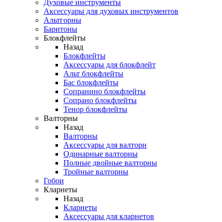
Духовые инструменты
Аксессуары для духовых инструментов
Альтгорны
Баритоны
Блокфлейты
Назад
Блокфлейты
Аксессуары для блокфлейт
Альт блокфлейты
Бас блокфлейты
Сопранино блокфлейты
Сопрано блокфлейты
Тенор блокфлейты
Валторны
Назад
Валторны
Аксессуары для валторн
Одинарные валторны
Полные двойные валторны
Тройные валторны
Гобои
Кларнеты
Назад
Кларнеты
Аксессуары для кларнетов