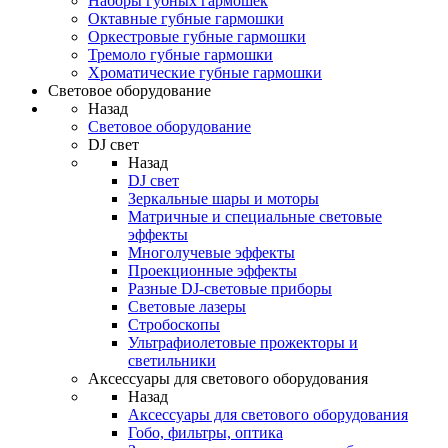
Наборы губных гармошек
Октавные губные гармошки
Оркестровые губные гармошки
Тремоло губные гармошки
Хроматические губные гармошки
Световое оборудование
Назад
Световое оборудование
DJ свет
Назад
DJ свет
Зеркальные шары и моторы
Матричные и специальные световые
эффекты
Многолучевые эффекты
Проекционные эффекты
Разные DJ-световые приборы
Световые лазеры
Стробоскопы
Ультрафиолетовые прожекторы и
светильники
Аксессуары для светового оборудования
Назад
Аксессуары для светового оборудования
Гобо, фильтры, оптика