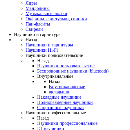
Лиры
Мандолины
Музыкальные ложки
Окарины, свистульки, свистки
Пан-флейты
Свирели
Наушники и гарнитуры
Назад
Наушники и гарнитуры
Наушники Hi-Fi
Наушники пользовательские
Назад
Наушники пользовательские
Беспроводные наушники (bluetooth)
Внутриканальные
Назад
Внутриканальные
вкладыши
Накладные наушники
Полноразмерные наушники
Спортивные наушники
Наушники профессиональные
Назад
Наушники профессиональные
DJ-наушники