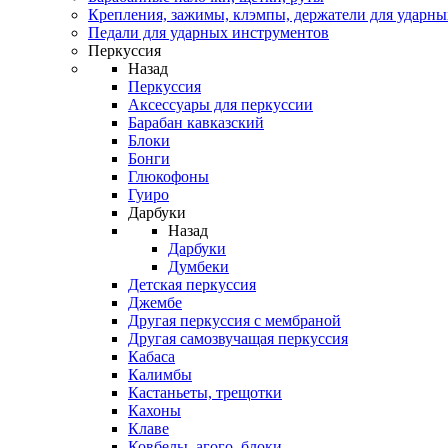
Крепления, зажимы, клэмпы, держатели для ударн
Педали для ударных инструментов
Перкуссия
Назад
Перкуссия
Аксессуары для перкуссии
Барабан кавказский
Блоки
Бонги
Глюкофоны
Гуиро
Дарбуки
Назад
Дарбуки
Думбеки
Детская перкуссия
Джембе
Другая перкуссия с мембраной
Другая самозвучащая перкуссия
Кабаса
Калимбы
Кастаньеты, трещотки
Кахоны
Клаве
Ковбелы, агого, блоки