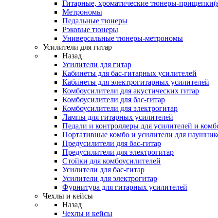
Гитарные, хроматические тюнеры-прищепки(
Метрономы
Педальные тюнеры
Рэковые тюнеры
Универсальные тюнеры-метрономы
Усилители для гитар
Назад
Усилители для гитар
Кабинеты для бас-гитарных усилителей
Кабинеты для электрогитарных усилителей
Комбоусилители для акустических гитар
Комбоусилители для бас-гитар
Комбоусилители для электрогитар
Лампы для гитарных усилителей
Педали и контроллеры для усилителей и комб
Портативные комбо и усилители для наушник
Предусилители для бас-гитар
Предусилители для электрогитар
Стойки для комбоусилителей
Усилители для бас-гитар
Усилители для электрогитар
Фурнитура для гитарных усилителей
Чехлы и кейсы
Назад
Чехлы и кейсы