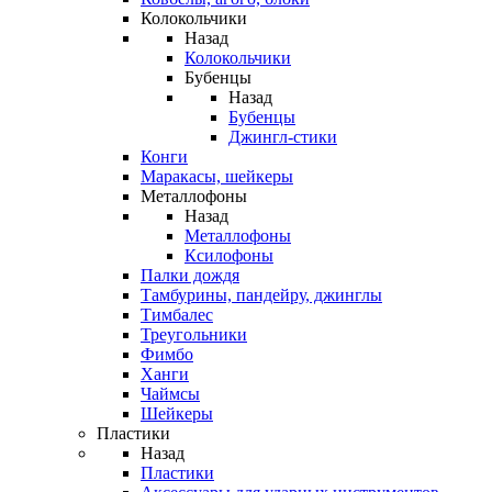
Колокольчики
Назад
Колокольчики
Бубенцы
Назад
Бубенцы
Джингл-стики
Конги
Маракасы, шейкеры
Металлофоны
Назад
Металлофоны
Ксилофоны
Палки дождя
Тамбурины, пандейру, джинглы
Тимбалес
Треугольники
Фимбо
Ханги
Чаймсы
Шейкеры
Пластики
Назад
Пластики