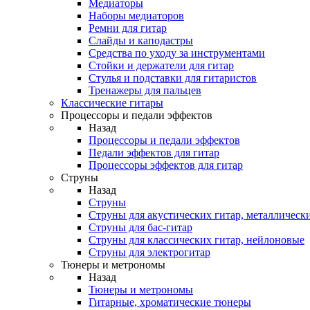
Медиаторы
Наборы медиаторов
Ремни для гитар
Слайды и каподастры
Средства по уходу за инструментами
Стойки и держатели для гитар
Стулья и подставки для гитаристов
Тренажеры для пальцев
Классические гитары
Процессоры и педали эффектов
Назад
Процессоры и педали эффектов
Педали эффектов для гитар
Процессоры эффектов для гитар
Струны
Назад
Струны
Струны для акустических гитар, металлическ
Струны для бас-гитар
Струны для классических гитар, нейлоновые
Струны для электрогитар
Тюнеры и метрономы
Назад
Тюнеры и метрономы
Гитарные, хроматические тюнеры