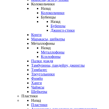
Колокольчики
Назад
Колокольчики
Бубенцы
Назад
Бубенцы
Джингл-стики
Конги
Маракасы, шейкеры
Металлофоны
Назад
Металлофоны
Ксилофоны
Палки дождя
Тамбурины, пандейру, джинглы
Тимбалес
Треугольники
Фимбо
Ханги
Чаймсы
Шейкеры
Пластики
Назад
Пластики