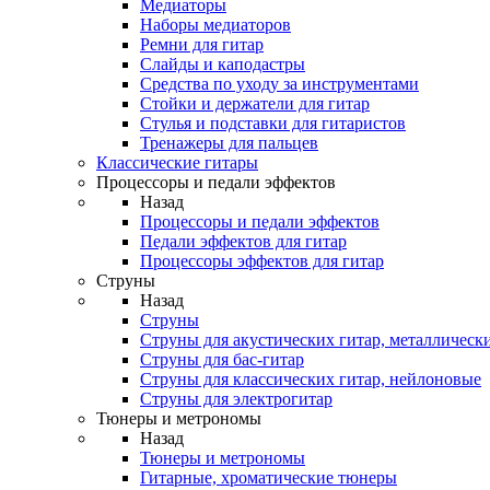
Медиаторы
Наборы медиаторов
Ремни для гитар
Слайды и каподастры
Средства по уходу за инструментами
Стойки и держатели для гитар
Стулья и подставки для гитаристов
Тренажеры для пальцев
Классические гитары
Процессоры и педали эффектов
Назад
Процессоры и педали эффектов
Педали эффектов для гитар
Процессоры эффектов для гитар
Струны
Назад
Струны
Струны для акустических гитар, металлическ
Струны для бас-гитар
Струны для классических гитар, нейлоновые
Струны для электрогитар
Тюнеры и метрономы
Назад
Тюнеры и метрономы
Гитарные, хроматические тюнеры