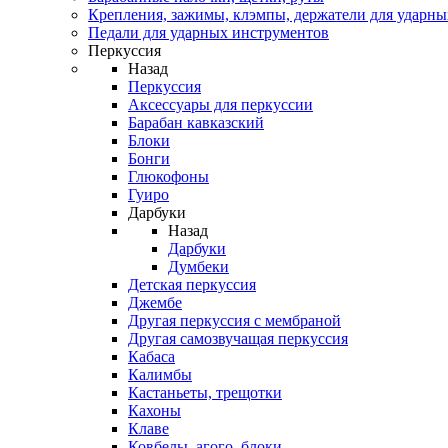
Крепления, зажимы, клэмпы, держатели для ударн
Педали для ударных инструментов
Перкуссия
Назад
Перкуссия
Аксессуары для перкуссии
Барабан кавказский
Блоки
Бонги
Глюкофоны
Гуиро
Дарбуки
Назад
Дарбуки
Думбеки
Детская перкуссия
Джембе
Другая перкуссия с мембраной
Другая самозвучащая перкуссия
Кабаса
Калимбы
Кастаньеты, трещотки
Кахоны
Клаве
Ковбелы, агого, блоки