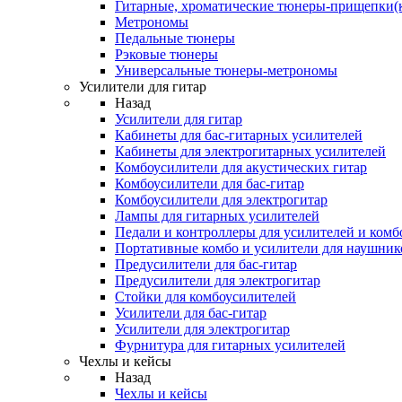
Гитарные, хроматические тюнеры-прищепки(
Метрономы
Педальные тюнеры
Рэковые тюнеры
Универсальные тюнеры-метрономы
Усилители для гитар
Назад
Усилители для гитар
Кабинеты для бас-гитарных усилителей
Кабинеты для электрогитарных усилителей
Комбоусилители для акустических гитар
Комбоусилители для бас-гитар
Комбоусилители для электрогитар
Лампы для гитарных усилителей
Педали и контроллеры для усилителей и комб
Портативные комбо и усилители для наушник
Предусилители для бас-гитар
Предусилители для электрогитар
Стойки для комбоусилителей
Усилители для бас-гитар
Усилители для электрогитар
Фурнитура для гитарных усилителей
Чехлы и кейсы
Назад
Чехлы и кейсы