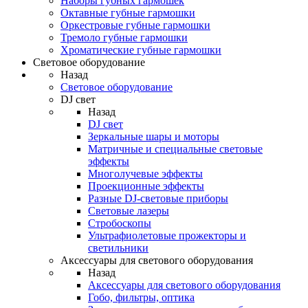
Наборы губных гармошек
Октавные губные гармошки
Оркестровые губные гармошки
Тремоло губные гармошки
Хроматические губные гармошки
Световое оборудование
Назад
Световое оборудование
DJ свет
Назад
DJ свет
Зеркальные шары и моторы
Матричные и специальные световые
эффекты
Многолучевые эффекты
Проекционные эффекты
Разные DJ-световые приборы
Световые лазеры
Стробоскопы
Ультрафиолетовые прожекторы и
светильники
Аксессуары для светового оборудования
Назад
Аксессуары для светового оборудования
Гобо, фильтры, оптика