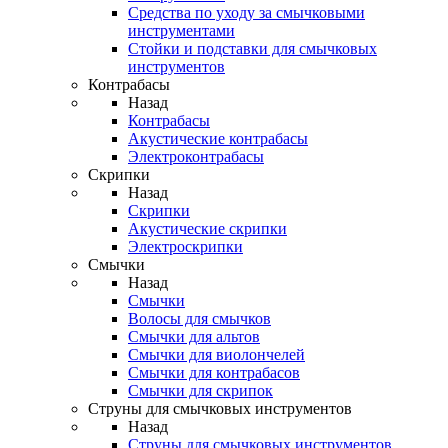
Средства по уходу за смычковыми
инструментами
Стойки и подставки для смычковых
инструментов
Контрабасы
Назад
Контрабасы
Акустические контрабасы
Электроконтрабасы
Скрипки
Назад
Скрипки
Акустические скрипки
Электроскрипки
Смычки
Назад
Смычки
Волосы для смычков
Смычки для альтов
Смычки для виолончелей
Смычки для контрабасов
Смычки для скрипок
Струны для смычковых инструментов
Назад
Струны для смычковых инструментов