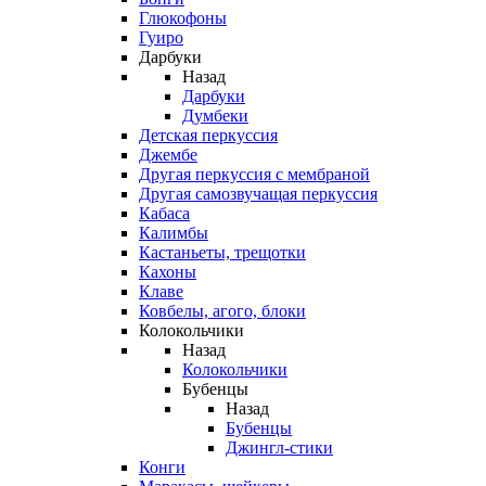
Глюкофоны
Гуиро
Дарбуки
Назад
Дарбуки
Думбеки
Детская перкуссия
Джембе
Другая перкуссия с мембраной
Другая самозвучащая перкуссия
Кабаса
Калимбы
Кастаньеты, трещотки
Кахоны
Клаве
Ковбелы, агого, блоки
Колокольчики
Назад
Колокольчики
Бубенцы
Назад
Бубенцы
Джингл-стики
Конги