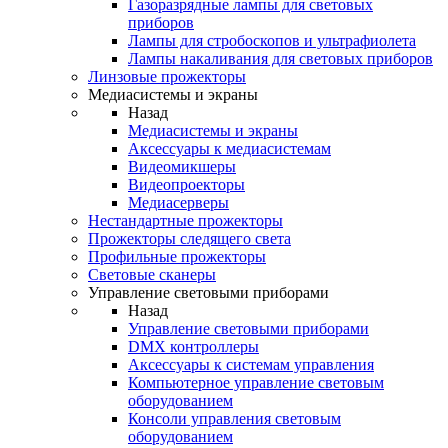
Газоразрядные лампы для световых
приборов
Лампы для стробоскопов и ультрафиолета
Лампы накаливания для световых приборов
Линзовые прожекторы
Медиасистемы и экраны
Назад
Медиасистемы и экраны
Аксессуары к медиасистемам
Видеомикшеры
Видеопроекторы
Медиасерверы
Нестандартные прожекторы
Прожекторы следящего света
Профильные прожекторы
Световые сканеры
Управление световыми приборами
Назад
Управление световыми приборами
DMX контроллеры
Аксессуары к системам управления
Компьютерное управление световым
оборудованием
Консоли управления световым
оборудованием