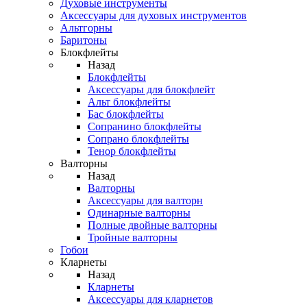
Духовые инструменты
Аксессуары для духовых инструментов
Альтгорны
Баритоны
Блокфлейты
Назад
Блокфлейты
Аксессуары для блокфлейт
Альт блокфлейты
Бас блокфлейты
Сопранино блокфлейты
Сопрано блокфлейты
Тенор блокфлейты
Валторны
Назад
Валторны
Аксессуары для валторн
Одинарные валторны
Полные двойные валторны
Тройные валторны
Гобои
Кларнеты
Назад
Кларнеты
Аксессуары для кларнетов