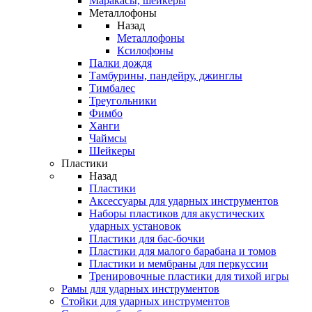
Маракасы, шейкеры
Металлофоны
Назад
Металлофоны
Ксилофоны
Палки дождя
Тамбурины, пандейру, джинглы
Тимбалес
Треугольники
Фимбо
Ханги
Чаймсы
Шейкеры
Пластики
Назад
Пластики
Аксессуары для ударных инструментов
Наборы пластиков для акустических
ударных установок
Пластики для бас-бочки
Пластики для малого барабана и томов
Пластики и мембраны для перкуссии
Тренировочные пластики для тихой игры
Рамы для ударных инструментов
Стойки для ударных инструментов