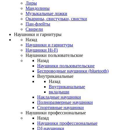
Лиры
Мандолины
Музыкальные ложки
Окарины, свистульки, свистки
Пан-флейты
Свирели
Наушники и гарнитуры
Назад
Наушники и гарнитуры
Наушники Hi-Fi
Наушники пользовательские
Назад
Наушники пользовательские
Беспроводные наушники (bluetooth)
Внутриканальные
Назад
Внутриканальные
вкладыши
Накладные наушники
Полноразмерные наушники
Спортивные наушники
Наушники профессиональные
Назад
Наушники профессиональные
DJ-наушники