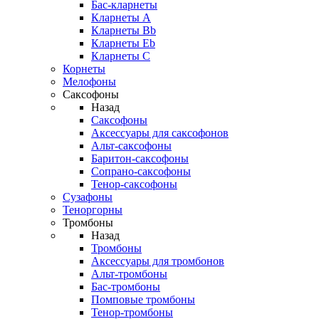
Бас-кларнеты
Кларнеты A
Кларнеты Bb
Кларнеты Eb
Кларнеты С
Корнеты
Мелофоны
Саксофоны
Назад
Саксофоны
Аксессуары для саксофонов
Альт-саксофоны
Баритон-саксофоны
Сопрано-саксофоны
Тенор-саксофоны
Сузафоны
Теноргорны
Тромбоны
Назад
Тромбоны
Аксессуары для тромбонов
Альт-тромбоны
Бас-тромбоны
Помповые тромбоны
Тенор-тромбоны