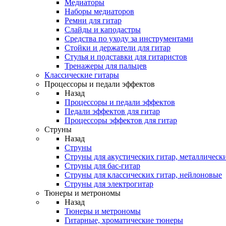
Медиаторы
Наборы медиаторов
Ремни для гитар
Слайды и каподастры
Средства по уходу за инструментами
Стойки и держатели для гитар
Стулья и подставки для гитаристов
Тренажеры для пальцев
Классические гитары
Процессоры и педали эффектов
Назад
Процессоры и педали эффектов
Педали эффектов для гитар
Процессоры эффектов для гитар
Струны
Назад
Струны
Струны для акустических гитар, металлическ
Струны для бас-гитар
Струны для классических гитар, нейлоновые
Струны для электрогитар
Тюнеры и метрономы
Назад
Тюнеры и метрономы
Гитарные, хроматические тюнеры