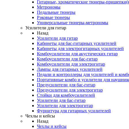
Гитарные, хроматические тюнеры-прищепки(
Метрономы
Педальные тюнеры
Рэковые тюнеры
Универсальные тюнеры-метрономы
Усилители для гитар
Назад
Усилители для гитар
Кабинеты для бас-гитарных усилителей
Кабинеты для электрогитарных усилителей
Комбоусилители для акустических гитар
Комбоусилители для бас-гитар
Комбоусилители для электрогитар
Лампы для гитарных усилителей
Педали и контроллеры для усилителей и комб
Портативные комбо и усилители для наушник
Предусилители для бас-гитар
Предусилители для электрогитар
Стойки для комбоусилителей
Усилители для бас-гитар
Усилители для электрогитар
Фурнитура для гитарных усилителей
Чехлы и кейсы
Назад
Чехлы и кейсы