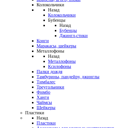
Колокольчики
Назад
Колокольчики
Бубенцы
Назад
Бубенцы
Джингл-стики
Конги
Маракасы, шейкеры
Металлофоны
Назад
Металлофоны
Ксилофоны
Палки дождя
Тамбурины, пандейру, джинглы
Тимбалес
Треугольники
Фимбо
Ханги
Чаймсы
Шейкеры
Пластики
Назад
Пластики