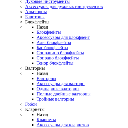
Духовые инструменты
Аксессуары для духовых инструментов
Альтгорны
Баритоны
Блокфлейты
Назад
Блокфлейты
Аксессуары для блокфлейт
Альт блокфлейты
Бас блокфлейты
Сопранино блокфлейты
Сопрано блокфлейты
Тенор блокфлейты
Валторны
Назад
Валторны
Аксессуары для валторн
Одинарные валторны
Полные двойные валторны
Тройные валторны
Гобои
Кларнеты
Назад
Кларнеты
Аксессуары для кларнетов