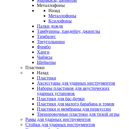
Маракасы, шейкеры
Металлофоны
Назад
Металлофоны
Ксилофоны
Палки дождя
Тамбурины, пандейру, джинглы
Тимбалес
Треугольники
Фимбо
Ханги
Чаймсы
Шейкеры
Пластики
Назад
Пластики
Аксессуары для ударных инструментов
Наборы пластиков для акустических
ударных установок
Пластики для бас-бочки
Пластики для малого барабана и томов
Пластики и мембраны для перкуссии
Тренировочные пластики для тихой игры
Рамы для ударных инструментов
Стойки для ударных инструментов