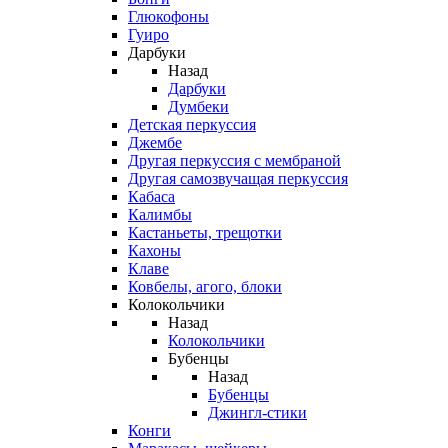
Глюкофоны
Гуиро
Дарбуки
Назад
Дарбуки
Думбеки
Детская перкуссия
Джембе
Другая перкуссия с мембраной
Другая самозвучащая перкуссия
Кабаса
Калимбы
Кастаньеты, трещотки
Кахоны
Клаве
Ковбелы, агого, блоки
Колокольчики
Назад
Колокольчики
Бубенцы
Назад
Бубенцы
Джингл-стики
Конги