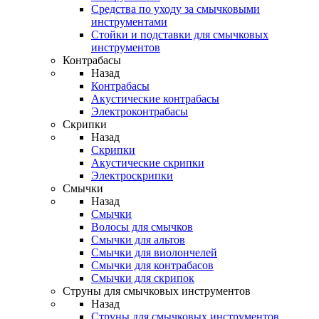
Средства по уходу за смычковыми
инструментами
Стойки и подставки для смычковых
инструментов
Контрабасы
Назад
Контрабасы
Акустические контрабасы
Электроконтрабасы
Скрипки
Назад
Скрипки
Акустические скрипки
Электроскрипки
Смычки
Назад
Смычки
Волосы для смычков
Смычки для альтов
Смычки для виолончелей
Смычки для контрабасов
Смычки для скрипок
Струны для смычковых инструментов
Назад
Струны для смычковых инструментов