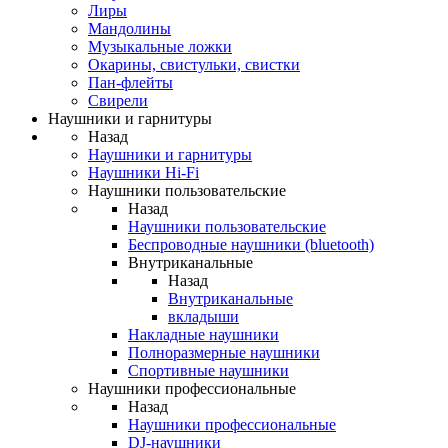
Лиры
Мандолины
Музыкальные ложки
Окарины, свистульки, свистки
Пан-флейты
Свирели
Наушники и гарнитуры
Назад
Наушники и гарнитуры
Наушники Hi-Fi
Наушники пользовательские
Назад
Наушники пользовательские
Беспроводные наушники (bluetooth)
Внутриканальные
Назад
Внутриканальные
вкладыши
Накладные наушники
Полноразмерные наушники
Спортивные наушники
Наушники профессиональные
Назад
Наушники профессиональные
DJ-наушники