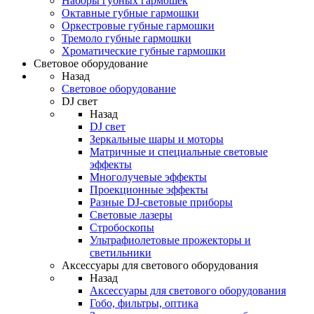
Наборы губных гармошек
Октавные губные гармошки
Оркестровые губные гармошки
Тремоло губные гармошки
Хроматические губные гармошки
Световое оборудование
Назад
Световое оборудование
DJ свет
Назад
DJ свет
Зеркальные шары и моторы
Матричные и специальные световые
эффекты
Многолучевые эффекты
Проекционные эффекты
Разные DJ-световые приборы
Световые лазеры
Стробоскопы
Ультрафиолетовые прожекторы и
светильники
Аксессуары для светового оборудования
Назад
Аксессуары для светового оборудования
Гобо, фильтры, оптика