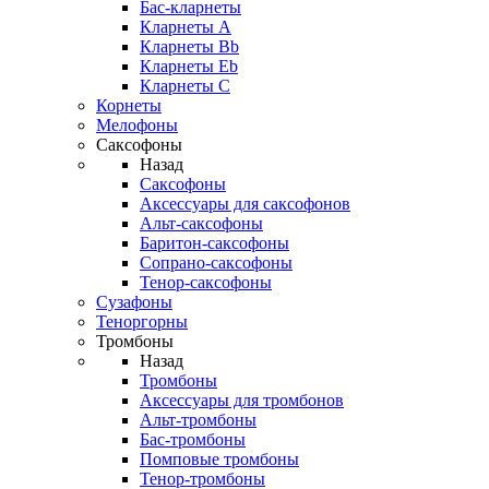
Бас-кларнеты
Кларнеты A
Кларнеты Bb
Кларнеты Eb
Кларнеты С
Корнеты
Мелофоны
Саксофоны
Назад
Саксофоны
Аксессуары для саксофонов
Альт-саксофоны
Баритон-саксофоны
Сопрано-саксофоны
Тенор-саксофоны
Сузафоны
Теноргорны
Тромбоны
Назад
Тромбоны
Аксессуары для тромбонов
Альт-тромбоны
Бас-тромбоны
Помповые тромбоны
Тенор-тромбоны