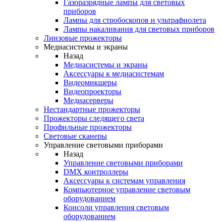
Газоразрядные лампы для световых
приборов
Лампы для стробоскопов и ультрафиолета
Лампы накаливания для световых приборов
Линзовые прожекторы
Медиасистемы и экраны
Назад
Медиасистемы и экраны
Аксессуары к медиасистемам
Видеомикшеры
Видеопроекторы
Медиасерверы
Нестандартные прожекторы
Прожекторы следящего света
Профильные прожекторы
Световые сканеры
Управление световыми приборами
Назад
Управление световыми приборами
DMX контроллеры
Аксессуары к системам управления
Компьютерное управление световым
оборудованием
Консоли управления световым
оборудованием