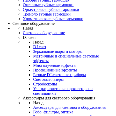
Наборы губных гармошек
Октавные губные гармошки
Оркестровые губные гармошки
Тремоло губные гармошки
Хроматические губные гармошки
Световое оборудование
Назад
Световое оборудование
DJ свет
Назад
DJ свет
Зеркальные шары и моторы
Матричные и специальные световые
эффекты
Многолучевые эффекты
Проекционные эффекты
Разные DJ-световые приборы
Световые лазеры
Стробоскопы
Ультрафиолетовые прожекторы и
светильники
Аксессуары для светового оборудования
Назад
Аксессуары для светового оборудования
Гобо, фильтры, оптика