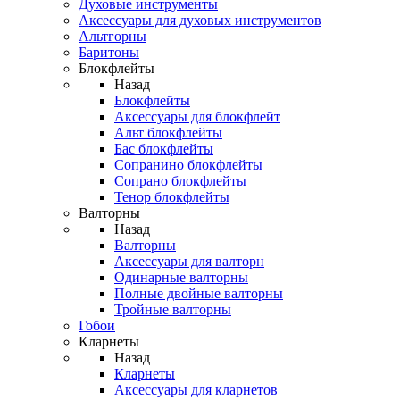
Духовые инструменты
Аксессуары для духовых инструментов
Альтгорны
Баритоны
Блокфлейты
Назад
Блокфлейты
Аксессуары для блокфлейт
Альт блокфлейты
Бас блокфлейты
Сопранино блокфлейты
Сопрано блокфлейты
Тенор блокфлейты
Валторны
Назад
Валторны
Аксессуары для валторн
Одинарные валторны
Полные двойные валторны
Тройные валторны
Гобои
Кларнеты
Назад
Кларнеты
Аксессуары для кларнетов