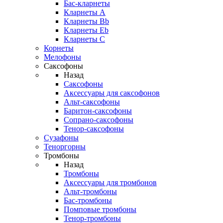
Бас-кларнеты
Кларнеты A
Кларнеты Bb
Кларнеты Eb
Кларнеты С
Корнеты
Мелофоны
Саксофоны
Назад
Саксофоны
Аксессуары для саксофонов
Альт-саксофоны
Баритон-саксофоны
Сопрано-саксофоны
Тенор-саксофоны
Сузафоны
Теноргорны
Тромбоны
Назад
Тромбоны
Аксессуары для тромбонов
Альт-тромбоны
Бас-тромбоны
Помповые тромбоны
Тенор-тромбоны