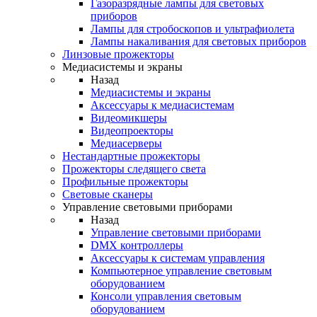
Газоразрядные лампы для световых
приборов
Лампы для стробоскопов и ультрафиолета
Лампы накаливания для световых приборов
Линзовые прожекторы
Медиасистемы и экраны
Назад
Медиасистемы и экраны
Аксессуары к медиасистемам
Видеомикшеры
Видеопроекторы
Медиасерверы
Нестандартные прожекторы
Прожекторы следящего света
Профильные прожекторы
Световые сканеры
Управление световыми приборами
Назад
Управление световыми приборами
DMX контроллеры
Аксессуары к системам управления
Компьютерное управление световым
оборудованием
Консоли управления световым
оборудованием