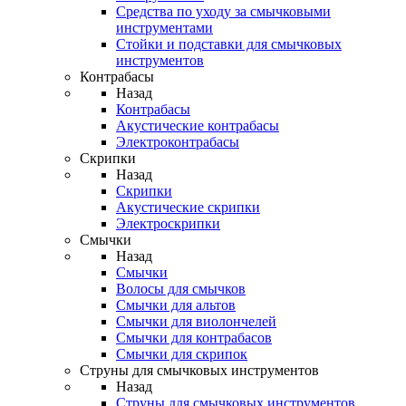
Средства по уходу за смычковыми
инструментами
Стойки и подставки для смычковых
инструментов
Контрабасы
Назад
Контрабасы
Акустические контрабасы
Электроконтрабасы
Скрипки
Назад
Скрипки
Акустические скрипки
Электроскрипки
Смычки
Назад
Смычки
Волосы для смычков
Смычки для альтов
Смычки для виолончелей
Смычки для контрабасов
Смычки для скрипок
Струны для смычковых инструментов
Назад
Струны для смычковых инструментов