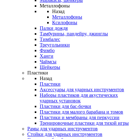
Маракасы, шейкеры
Металлофоны
Назад
Металлофоны
Ксилофоны
Палки дождя
Тамбурины, пандейру, джинглы
Тимбалес
Треугольники
Фимбо
Ханги
Чаймсы
Шейкеры
Пластики
Назад
Пластики
Аксессуары для ударных инструментов
Наборы пластиков для акустических
ударных установок
Пластики для бас-бочки
Пластики для малого барабана и томов
Пластики и мембраны для перкуссии
Тренировочные пластики для тихой игры
Рамы для ударных инструментов
Стойки для ударных инструментов