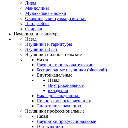
Лиры
Мандолины
Музыкальные ложки
Окарины, свистульки, свистки
Пан-флейты
Свирели
Наушники и гарнитуры
Назад
Наушники и гарнитуры
Наушники Hi-Fi
Наушники пользовательские
Назад
Наушники пользовательские
Беспроводные наушники (bluetooth)
Внутриканальные
Назад
Внутриканальные
вкладыши
Накладные наушники
Полноразмерные наушники
Спортивные наушники
Наушники профессиональные
Назад
Наушники профессиональные
DJ-наушники