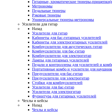
Гитарные, хроматические тюнеры-прищепки(
Метрономы
Педальные тюнеры
Рэковые тюнеры
Универсальные тюнеры-метрономы
Усилители для гитар
Назад
Усилители для гитар
Кабинеты для бас-гитарных усилителей
Кабинеты для электрогитарных усилителей
Комбоусилители для акустических гитар
Комбоусилители для бас-гитар
Комбоусилители для электрогитар
Лампы для гитарных усилителей
Педали и контроллеры для усилителей и комб
Портативные комбо и усилители для наушник
Предусилители для бас-гитар
Предусилители для электрогитар
Стойки для комбоусилителей
Усилители для бас-гитар
Усилители для электрогитар
Фурнитура для гитарных усилителей
Чехлы и кейсы
Назад
Чехлы и кейсы