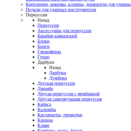
Крепления, зажимы, клэмпы, держатели для ударн
Педали для ударных инструментов
Перкуссия
Назад
Перкуссия
Аксессуары для перкуссии
Барабан кавказский
Блоки
Бонги
Глюкофоны
Гуиро
Дарбуки
Назад
Дарбуки
Думбеки
Детская перкуссия
Джембе
Другая перкуссия с мембраной
Другая самозвучащая перкуссия
Кабаса
Калимбы
Кастаньеты, трещотки
Кахоны
Клаве
Ковбелы, агого, блоки