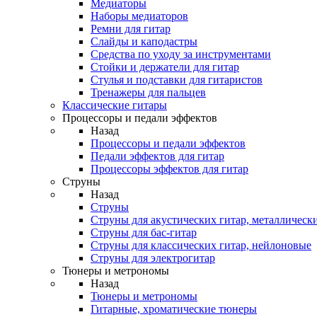
Медиаторы
Наборы медиаторов
Ремни для гитар
Слайды и каподастры
Средства по уходу за инструментами
Стойки и держатели для гитар
Стулья и подставки для гитаристов
Тренажеры для пальцев
Классические гитары
Процессоры и педали эффектов
Назад
Процессоры и педали эффектов
Педали эффектов для гитар
Процессоры эффектов для гитар
Струны
Назад
Струны
Струны для акустических гитар, металлическ
Струны для бас-гитар
Струны для классических гитар, нейлоновые
Струны для электрогитар
Тюнеры и метрономы
Назад
Тюнеры и метрономы
Гитарные, хроматические тюнеры