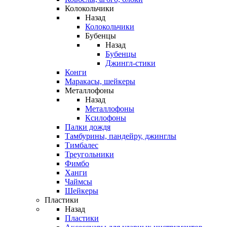
Колокольчики
Назад
Колокольчики
Бубенцы
Назад
Бубенцы
Джингл-стики
Конги
Маракасы, шейкеры
Металлофоны
Назад
Металлофоны
Ксилофоны
Палки дождя
Тамбурины, пандейру, джинглы
Тимбалес
Треугольники
Фимбо
Ханги
Чаймсы
Шейкеры
Пластики
Назад
Пластики