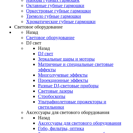
Наборы губных гармошек
Октавные губные гармошки
Оркестровые губные гармошки
Тремоло губные гармошки
Хроматические губные гармошки
Световое оборудование
Назад
Световое оборудование
DJ свет
Назад
DJ свет
Зеркальные шары и моторы
Матричные и специальные световые
эффекты
Многолучевые эффекты
Проекционные эффекты
Разные DJ-световые приборы
Световые лазеры
Стробоскопы
Ультрафиолетовые прожекторы и
светильники
Аксессуары для светового оборудования
Назад
Аксессуары для светового оборудования
Гобо, фильтры, оптика