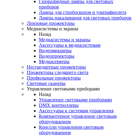
Газоразрядные лампы для световых
приборов
Лампы для стробоскопов и ультрафиолета
Лампы накаливания для световых приборов
Линзовые прожекторы
Медиасистемы и экраны
Назад
Медиасистемы и экраны
Аксессуары к медиасистемам
Видеомикшеры
Видеопроекторы
Медиасерверы
Нестандартные прожекторы
Прожекторы следящего света
Профильные прожекторы
Световые сканеры
Управление световыми приборами
Назад
Управление световыми приборами
DMX контроллеры
Аксессуары к системам управления
Компьютерное управление световым
оборудованием
Консоли управления световым
оборудованием