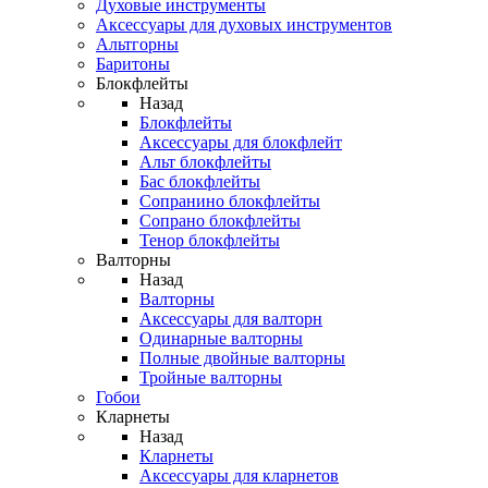
Духовые инструменты
Аксессуары для духовых инструментов
Альтгорны
Баритоны
Блокфлейты
Назад
Блокфлейты
Аксессуары для блокфлейт
Альт блокфлейты
Бас блокфлейты
Сопранино блокфлейты
Сопрано блокфлейты
Тенор блокфлейты
Валторны
Назад
Валторны
Аксессуары для валторн
Одинарные валторны
Полные двойные валторны
Тройные валторны
Гобои
Кларнеты
Назад
Кларнеты
Аксессуары для кларнетов