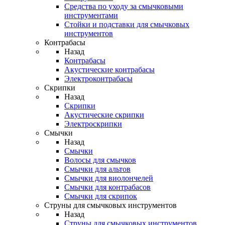
Средства по уходу за смычковыми
инструментами
Стойки и подставки для смычковых
инструментов
Контрабасы
Назад
Контрабасы
Акустические контрабасы
Электроконтрабасы
Скрипки
Назад
Скрипки
Акустические скрипки
Электроскрипки
Смычки
Назад
Смычки
Волосы для смычков
Смычки для альтов
Смычки для виолончелей
Смычки для контрабасов
Смычки для скрипок
Струны для смычковых инструментов
Назад
Струны для смычковых инструментов