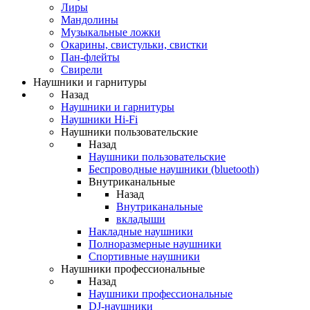
Лиры
Мандолины
Музыкальные ложки
Окарины, свистульки, свистки
Пан-флейты
Свирели
Наушники и гарнитуры
Назад
Наушники и гарнитуры
Наушники Hi-Fi
Наушники пользовательские
Назад
Наушники пользовательские
Беспроводные наушники (bluetooth)
Внутриканальные
Назад
Внутриканальные
вкладыши
Накладные наушники
Полноразмерные наушники
Спортивные наушники
Наушники профессиональные
Назад
Наушники профессиональные
DJ-наушники