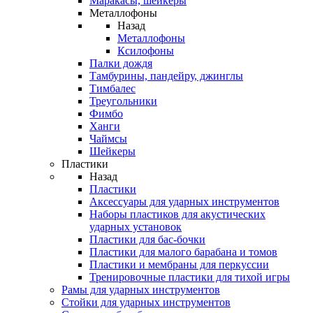
Маракасы, шейкеры
Металлофоны
Назад
Металлофоны
Ксилофоны
Палки дождя
Тамбурины, пандейру, джинглы
Тимбалес
Треугольники
Фимбо
Ханги
Чаймсы
Шейкеры
Пластики
Назад
Пластики
Аксессуары для ударных инструментов
Наборы пластиков для акустических
ударных установок
Пластики для бас-бочки
Пластики для малого барабана и томов
Пластики и мембраны для перкуссии
Тренировочные пластики для тихой игры
Рамы для ударных инструментов
Стойки для ударных инструментов