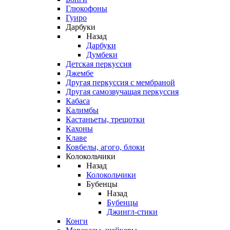
Глюкофоны
Гуиро
Дарбуки
Назад
Дарбуки
Думбеки
Детская перкуссия
Джембе
Другая перкуссия с мембраной
Другая самозвучащая перкуссия
Кабаса
Калимбы
Кастаньеты, трещотки
Кахоны
Клаве
Ковбелы, агого, блоки
Колокольчики
Назад
Колокольчики
Бубенцы
Назад
Бубенцы
Джингл-стики
Конги