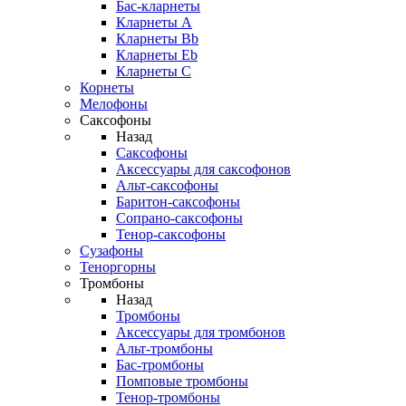
Бас-кларнеты
Кларнеты A
Кларнеты Bb
Кларнеты Eb
Кларнеты С
Корнеты
Мелофоны
Саксофоны
Назад
Саксофоны
Аксессуары для саксофонов
Альт-саксофоны
Баритон-саксофоны
Сопрано-саксофоны
Тенор-саксофоны
Сузафоны
Теноргорны
Тромбоны
Назад
Тромбоны
Аксессуары для тромбонов
Альт-тромбоны
Бас-тромбоны
Помповые тромбоны
Тенор-тромбоны