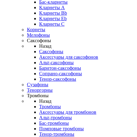
Бас-кларнеты
Кларнеты A
Кларнеты Bb
Кларнеты Eb
Кларнеты С
Корнеты
Мелофоны
Саксофоны
Назад
Саксофоны
Аксессуары для саксофонов
Альт-саксофоны
Баритон-саксофоны
Сопрано-саксофоны
Тенор-саксофоны
Сузафоны
Теноргорны
Тромбоны
Назад
Тромбоны
Аксессуары для тромбонов
Альт-тромбоны
Бас-тромбоны
Помповые тромбоны
Тенор-тромбоны