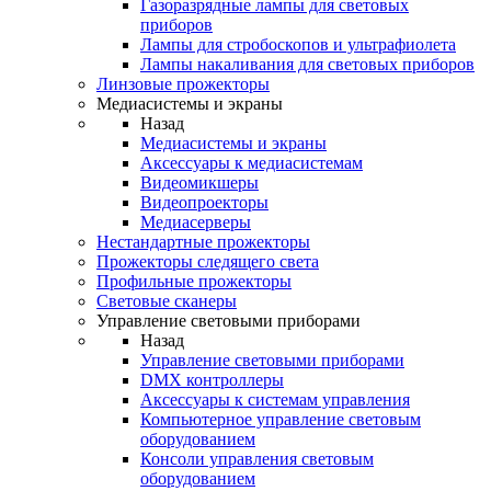
Газоразрядные лампы для световых
приборов
Лампы для стробоскопов и ультрафиолета
Лампы накаливания для световых приборов
Линзовые прожекторы
Медиасистемы и экраны
Назад
Медиасистемы и экраны
Аксессуары к медиасистемам
Видеомикшеры
Видеопроекторы
Медиасерверы
Нестандартные прожекторы
Прожекторы следящего света
Профильные прожекторы
Световые сканеры
Управление световыми приборами
Назад
Управление световыми приборами
DMX контроллеры
Аксессуары к системам управления
Компьютерное управление световым
оборудованием
Консоли управления световым
оборудованием