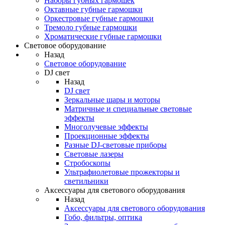
Наборы губных гармошек
Октавные губные гармошки
Оркестровые губные гармошки
Тремоло губные гармошки
Хроматические губные гармошки
Световое оборудование
Назад
Световое оборудование
DJ свет
Назад
DJ свет
Зеркальные шары и моторы
Матричные и специальные световые
эффекты
Многолучевые эффекты
Проекционные эффекты
Разные DJ-световые приборы
Световые лазеры
Стробоскопы
Ультрафиолетовые прожекторы и
светильники
Аксессуары для светового оборудования
Назад
Аксессуары для светового оборудования
Гобо, фильтры, оптика