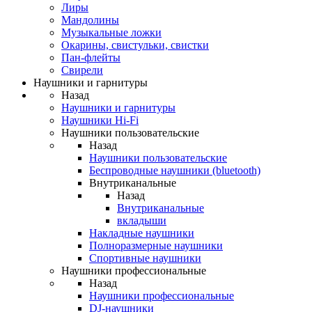
Лиры
Мандолины
Музыкальные ложки
Окарины, свистульки, свистки
Пан-флейты
Свирели
Наушники и гарнитуры
Назад
Наушники и гарнитуры
Наушники Hi-Fi
Наушники пользовательские
Назад
Наушники пользовательские
Беспроводные наушники (bluetooth)
Внутриканальные
Назад
Внутриканальные
вкладыши
Накладные наушники
Полноразмерные наушники
Спортивные наушники
Наушники профессиональные
Назад
Наушники профессиональные
DJ-наушники