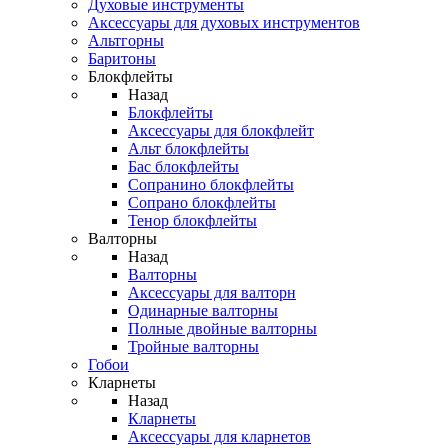
Духовые инструменты
Аксессуары для духовых инструментов
Альтгорны
Баритоны
Блокфлейты
Назад
Блокфлейты
Аксессуары для блокфлейт
Альт блокфлейты
Бас блокфлейты
Сопранино блокфлейты
Сопрано блокфлейты
Тенор блокфлейты
Валторны
Назад
Валторны
Аксессуары для валторн
Одинарные валторны
Полные двойные валторны
Тройные валторны
Гобои
Кларнеты
Назад
Кларнеты
Аксессуары для кларнетов